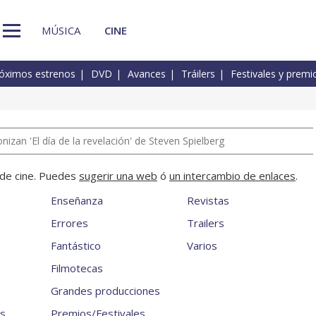
MÚSICA
CINE
óximos estrenos
DVD
Avances
Tráilers
Festivales y premi
izan 'El día de la revelación' de Steven Spielberg
a de cine. Puedes
sugerir una web
ó
un intercambio de enlaces
.
Enseñanza
Revistas
Errores
Trailers
Fantástico
Varios
Filmotecas
Grandes producciones
es
Premios/Festivales