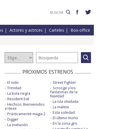
os
Actores y actrices
Carteles
Box-office
PROXIMOS ESTRENOS
El nido
Street Fighter
Trinidad
Scrooge y los
fantasmas de la
La bola negra
Navidad
Resident Evil
La isla olvidada
Hechizo: Bienvenidos
La maleta
a Hexe
Esta soledad
Prácticamente magia 2
El último mono
Digger
En la zona gris
La invitación
La patrulla canina: La