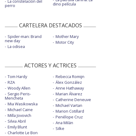
La constelación del
dino película
perro
CARTELERA DESTACADOS
Spider-man: Brand
Mother Mary
new day
Motor City
La odisea
ACTORES Y ACTRICES
Tom Hardy
Rebecca Romijn
RZA
Álex González
Woody Allen
Anne Hathaway
Sergio Peris-
Marian Álvarez
Mencheta
Catherine Deneuve
Mia Wasikowska
Michael Vartan
Michael Caine
Marion Cotillard
Milla Jovovich
Penélope Cruz
Silvia Abril
Ana Milán
Emily Blunt
Silke
Charlotte Le Bon