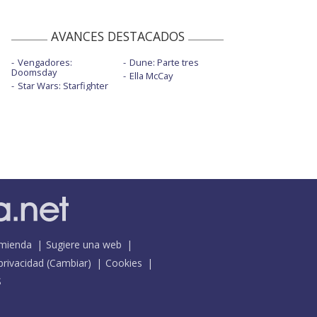
AVANCES DESTACADOS
Vengadores:
Dune: Parte tres
Doomsday
Ella McCay
Star Wars: Starfighter
mienda
Sugiere una web
 privacidad
(
Cambiar
)
Cookies
S