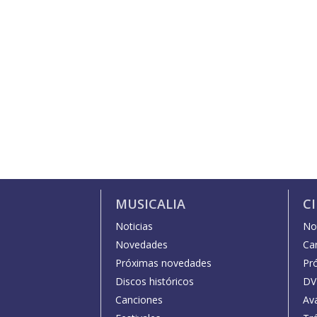
MUSICALIA
C
Noticias
Not
Novedades
Car
Próximas novedades
Pr
Discos históricos
DV
Canciones
Av