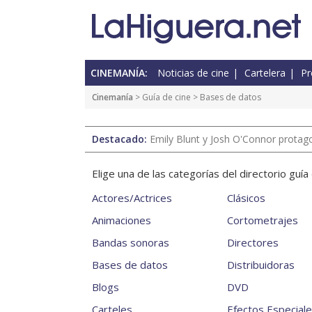
CINEMANÍA:
Noticias de cine
Cartelera
Pr
Cinemanía
>
Guía de cine
> Bases de datos
Destacado:
Emily Blunt y Josh O'Connor protagon
Elige una de las categorías del directorio guí
Actores/Actrices
Clásicos
Animaciones
Cortometrajes
Bandas sonoras
Directores
Bases de datos
Distribuidoras
Blogs
DVD
Carteles
Efectos Especial