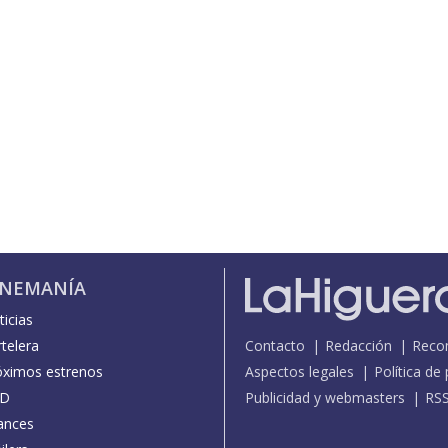
INEMANÍA
icias
telera
Contacto
Redacción
Reco
óximos estrenos
Aspectos legales
Política de
D
Publicidad y webmasters
RS
ances