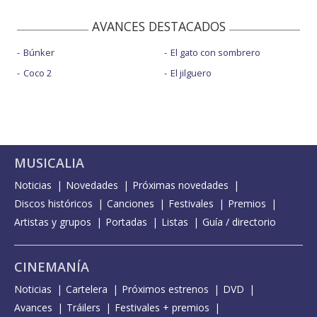
AVANCES DESTACADOS
Búnker
El gato con sombrero
Coco 2
El jilguero
MUSICALIA
Noticias
Novedades
Próximas novedades
Discos históricos
Canciones
Festivales
Premios
Artistas y grupos
Portadas
Listas
Guía / directorio
CINEMANÍA
Noticias
Cartelera
Próximos estrenos
DVD
Avances
Tráilers
Festivales + premios