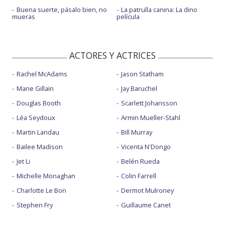
Buena suerte, pásalo bien, no
La patrulla canina: La dino
mueras
película
ACTORES Y ACTRICES
Rachel McAdams
Jason Statham
Marie Gillain
Jay Baruchel
Douglas Booth
Scarlett Johansson
Léa Seydoux
Armin Mueller-Stahl
Martin Landau
Bill Murray
Bailee Madison
Vicenta N'Dongo
Jet Li
Belén Rueda
Michelle Monaghan
Colin Farrell
Charlotte Le Bon
Dermot Mulroney
Stephen Fry
Guillaume Canet