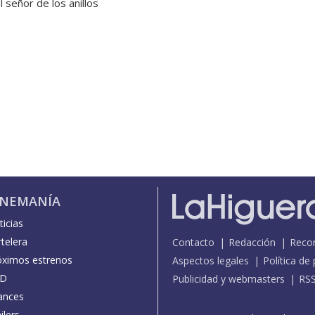
señor de los anillos
INEMANÍA
icias
telera
Contacto
Redacción
Reco
óximos estrenos
Aspectos legales
Política de
D
Publicidad y webmasters
RS
ances
ilers