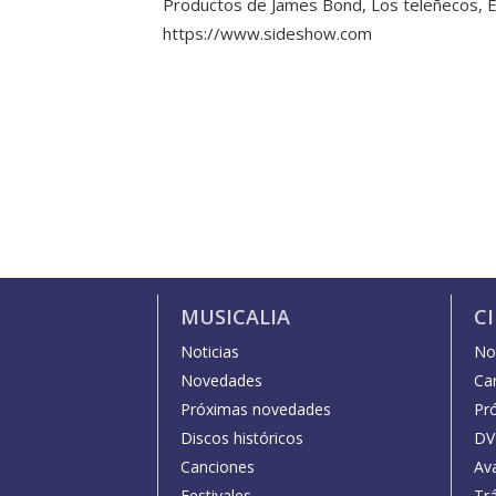
Productos de James Bond, Los teleñecos, El 
https://www.sideshow.com
MUSICALIA
C
Noticias
Not
Novedades
Car
Próximas novedades
Pr
Discos históricos
DV
Canciones
Av
Festivales
Trá