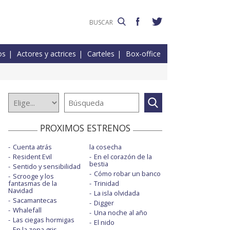
os
Actores y actrices
Carteles
Box-office
PROXIMOS ESTRENOS
Cuenta atrás
la cosecha
Resident Evil
En el corazón de la
bestia
Sentido y sensibilidad
Cómo robar un banco
Scrooge y los
fantasmas de la
Trinidad
Navidad
La isla olvidada
Sacamantecas
Digger
Whalefall
Una noche al año
Las ciegas hormigas
El nido
En la zona gris