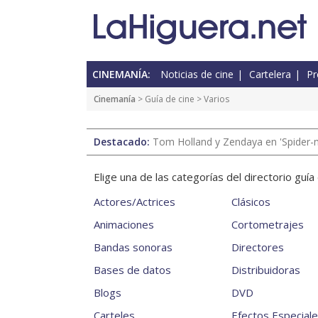
CINEMANÍA:
Noticias de cine
Cartelera
Pr
Cinemanía
>
Guía de cine
> Varios
Destacado:
Tom Holland y Zendaya en 'Spider-
Elige una de las categorías del directorio guí
Actores/Actrices
Clásicos
Animaciones
Cortometrajes
Bandas sonoras
Directores
Bases de datos
Distribuidoras
Blogs
DVD
Carteles
Efectos Especial