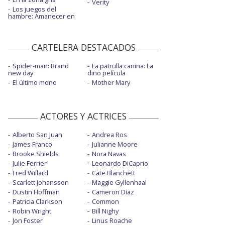
Verity
Los juegos del
hambre: Amanecer en
CARTELERA DESTACADOS
Spider-man: Brand
La patrulla canina: La
new day
dino película
El último mono
Mother Mary
ACTORES Y ACTRICES
Alberto San Juan
Andrea Ros
James Franco
Julianne Moore
Brooke Shields
Nora Navas
Julie Ferrier
Leonardo DiCaprio
Fred Willard
Cate Blanchett
Scarlett Johansson
Maggie Gyllenhaal
Dustin Hoffman
Cameron Diaz
Patricia Clarkson
Common
Robin Wright
Bill Nighy
Jon Foster
Linus Roache