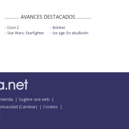
AVANCES DESTACADOS
Coco 2
Búnker
Star Wars: Starfighter
Ice age: En ebullición
mienda
Sugiere una web
 privacidad
(
Cambiar
)
Cookies
S