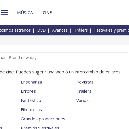
MÚSICA
CINE
óximos estrenos
DVD
Avances
Tráilers
Festivales y premi
man: Brand new day'
a de cine. Puedes
sugerir una web
ó
un intercambio de enlaces
.
Enseñanza
Revistas
Errores
Trailers
Fantástico
Varios
Filmotecas
Grandes producciones
es
Premios/Festivales