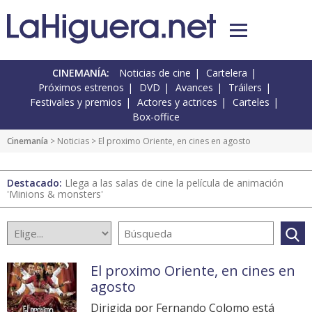
CINEMANÍA:
Noticias de cine
Cartelera
Próximos estrenos
DVD
Avances
Tráilers
Festivales y premios
Actores y actrices
Carteles
Box-office
Cinemanía
>
Noticias
> El proximo Oriente, en cines en agosto
Destacado:
Llega a las salas de cine la película de animación
'Minions & monsters'
El proximo Oriente, en cines en
agosto
Dirigida por Fernando Colomo está