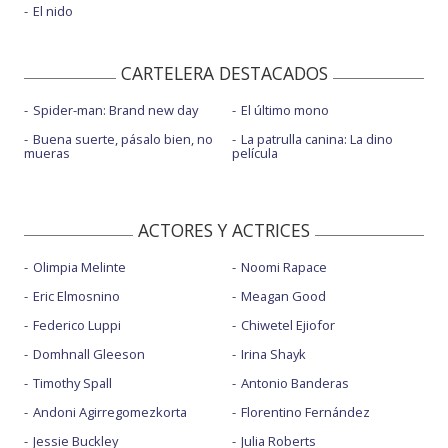
El nido
CARTELERA DESTACADOS
Spider-man: Brand new day
El último mono
Buena suerte, pásalo bien, no
La patrulla canina: La dino
mueras
película
ACTORES Y ACTRICES
Olimpia Melinte
Noomi Rapace
Eric Elmosnino
Meagan Good
Federico Luppi
Chiwetel Ejiofor
Domhnall Gleeson
Irina Shayk
Timothy Spall
Antonio Banderas
Andoni Agirregomezkorta
Florentino Fernández
Jessie Buckley
Julia Roberts