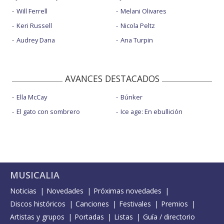
Will Ferrell
Melani Olivares
Keri Russell
Nicola Peltz
Audrey Dana
Ana Turpin
AVANCES DESTACADOS
Ella McCay
Búnker
El gato con sombrero
Ice age: En ebullición
MUSICALIA
Noticias
Novedades
Próximas novedades
Discos históricos
Canciones
Festivales
Premios
Artistas y grupos
Portadas
Listas
Guía / directorio