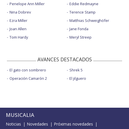
Penelope Ann Miller
Eddie Redmayne
Nina Dobrev
Terence Stamp
Ezra Miller
Matthias Schweighöfer
Joan Allen
Jane Fonda
Tom Hardy
Meryl Streep
AVANCES DESTACADOS
El gato con sombrero
Shrek 5
Operación Camarón 2
El jilguero
MUSICALIA
Noticias
Novedades
Próximas novedades