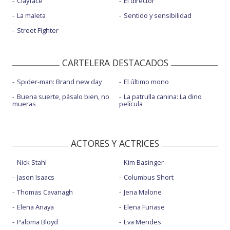
Clayface
El director
La maleta
Sentido y sensibilidad
Street Fighter
CARTELERA DESTACADOS
Spider-man: Brand new day
El último mono
Buena suerte, pásalo bien, no
La patrulla canina: La dino
mueras
película
ACTORES Y ACTRICES
Nick Stahl
Kim Basinger
Jason Isaacs
Columbus Short
Thomas Cavanagh
Jena Malone
Elena Anaya
Elena Furiase
Paloma Bloyd
Eva Mendes