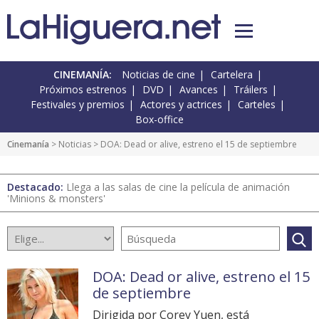
CINEMANÍA:
Noticias de cine
Cartelera
Próximos estrenos
DVD
Avances
Tráilers
Festivales y premios
Actores y actrices
Carteles
Box-office
Cinemanía
>
Noticias
> DOA: Dead or alive, estreno el 15 de septiembre
Destacado:
Llega a las salas de cine la película de animación
'Minions & monsters'
DOA: Dead or alive, estreno el 15
de septiembre
Dirigida por Corey Yuen, está