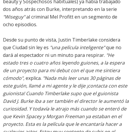
beauty y Sospechosos habituales) ya había trabajado
dos años atrás con Burke, interpretando en la serie
"Wiseguy"
al criminal Mel Profitt en un segmento de
ocho episodios.
Desde su punto de vista,
Justin Timberlake
considera
que
Ciudad sin ley
es
"una película inteligente"
que no
dará al espectador ni un minuto para respirar.
"He
estado tres o cuatro años leyendo guiones, a la espera
de un proyecto para mi debut con el que me sintiera
cómodo"
, explica.
"Nada más leer unas 30 páginas de
este guión, llamé a mi agente y le dije ¡contacta con este
guionista! Cuando Timberlake supo que el guionista
David J. Burke iba a ser también el director le aumentó la
curiosidad. Y todavía le atrajo más cuando se enteró de
que Kevin Spacey y Morgan Freeman ya estaban en el
proyecto. Esta es la película que le encantaría hacer a
cualquier actor. Estoy muy contento de subir en el