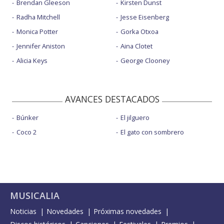
Brendan Gleeson
Kirsten Dunst
Radha Mitchell
Jesse Eisenberg
Monica Potter
Gorka Otxoa
Jennifer Aniston
Aina Clotet
Alicia Keys
George Clooney
AVANCES DESTACADOS
Búnker
El jilguero
Coco 2
El gato con sombrero
MUSICALIA
Noticias
Novedades
Próximas novedades