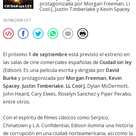
protagonizada por Morgan Freeman, Ll
Cool J, Justin Timberlake y Kevin Spacey
03/08/2006 CET
El próximo
1 de septiembre
está previsto el estreno en
las salas de cine comerciales españolas de
Ciudad sin ley
(Edison). Es una película escrita y dirigida por
David
Burke
y protagonizada por
Morgan Freeman
,
Kevin
Spacey
,
Justin Timberlake
,
LL Cool J
,
Dylan McDermott
,
John Heard
,
Cary Elwes
,
Roselyn Sanchez
y
Piper Perabo
,
entre otros.
Con el espíritu de filmes clásicos como Serpico,
Chinatown y L.A. Confidential, Edison ilumina una historia
de corrupción en una ciudad norteamericana, así como la