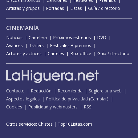
Discos históricos
Canciones
Festivales
Premios
Artistas y grupos
Portadas
Listas
Guía / directorio
CINEMANÍA
Noticias
Cartelera
Próximos estrenos
DVD
Avances
Tráilers
Festivales + premios
Actores y actrices
Carteles
Box-office
Guía / directorio
Contacto
Redacción
Recomienda
Sugiere una web
Aspectos legales
Política de privacidad
(
Cambiar
)
Cookies
Publicidad y webmasters
RSS
Otros servicios:
Chistes
|
Top10Listas.com