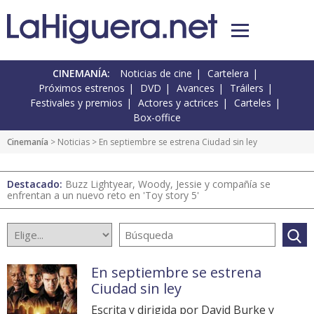
CINEMANÍA:
Noticias de cine
Cartelera
Próximos estrenos
DVD
Avances
Tráilers
Festivales y premios
Actores y actrices
Carteles
Box-office
Cinemanía
>
Noticias
> En septiembre se estrena Ciudad sin ley
Destacado:
Buzz Lightyear, Woody, Jessie y compañía se
enfrentan a un nuevo reto en 'Toy story 5'
En septiembre se estrena
Ciudad sin ley
Escrita y dirigida por David Burke y