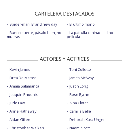
CARTELERA DESTACADOS
Spider-man: Brand new day
El último mono
Buena suerte, pásalo bien, no
La patrulla canina: La dino
mueras
película
ACTORES Y ACTRICES
Kevin James
Toni Collette
Drea De Matteo
James McAvoy
Amaia Salamanca
Justin Long
Joaquin Phoenix
Rose Byrne
Jude Law
Aina Clotet
Anne Hathaway
Camilla Belle
Aidan Gillen
Deborah Kara Unger
Christopher Walken
Naomi Scott