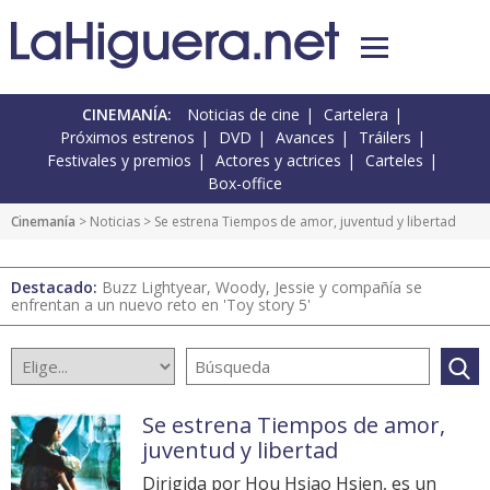
CINEMANÍA:
Noticias de cine
Cartelera
Próximos estrenos
DVD
Avances
Tráilers
Festivales y premios
Actores y actrices
Carteles
Box-office
Cinemanía
>
Noticias
> Se estrena Tiempos de amor, juventud y libertad
Destacado:
Buzz Lightyear, Woody, Jessie y compañía se
enfrentan a un nuevo reto en 'Toy story 5'
Se estrena Tiempos de amor,
juventud y libertad
Dirigida por Hou Hsiao Hsien, es un