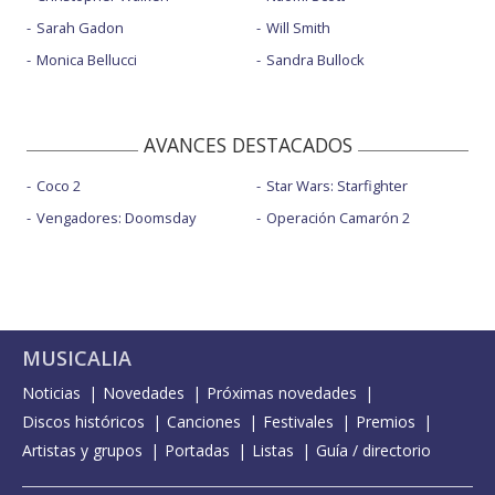
Sarah Gadon
Will Smith
Monica Bellucci
Sandra Bullock
AVANCES DESTACADOS
Coco 2
Star Wars: Starfighter
Vengadores: Doomsday
Operación Camarón 2
MUSICALIA
Noticias
Novedades
Próximas novedades
Discos históricos
Canciones
Festivales
Premios
Artistas y grupos
Portadas
Listas
Guía / directorio