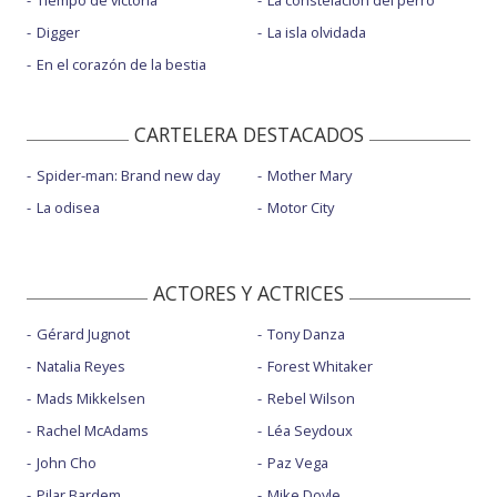
Tiempo de victoria
La constelación del perro
Digger
La isla olvidada
En el corazón de la bestia
CARTELERA DESTACADOS
Spider-man: Brand new day
Mother Mary
La odisea
Motor City
ACTORES Y ACTRICES
Gérard Jugnot
Tony Danza
Natalia Reyes
Forest Whitaker
Mads Mikkelsen
Rebel Wilson
Rachel McAdams
Léa Seydoux
John Cho
Paz Vega
Pilar Bardem
Mike Doyle