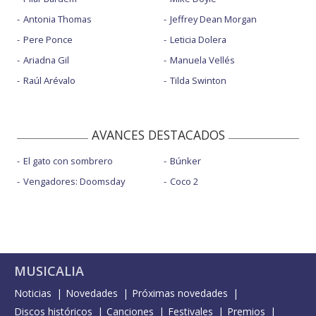
Antonia Thomas
Jeffrey Dean Morgan
Pere Ponce
Leticia Dolera
Ariadna Gil
Manuela Vellés
Raúl Arévalo
Tilda Swinton
AVANCES DESTACADOS
El gato con sombrero
Búnker
Vengadores: Doomsday
Coco 2
MUSICALIA
Noticias
Novedades
Próximas novedades
Discos históricos
Canciones
Festivales
Premios