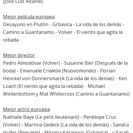
(José Luis Alcaine).
Mejor película europea
Desayuno en Plutón
-
Grbavica
-
La vida de los demás
-
Camino a Guantanamo
-
Volver
-
El viento que agita la
cebada
Mejor director
Pedro Almodóvar (
Volver
) - Susanne Bier (
Después de la
boda
) - Emanuele Crialese (
Nuovomondo
) - Florian
Henckel von Donnersmarck (
La vida de los demás
) - Ken
Loach (
El viento que agita la cebada
) - Michael
Winterbottom y Mat Whitecross (
Camino a Guantanamo
)
Mejor actriz europea
Nathalie Baye
(Le petit lieutenant) -
Penélope Cruz
(
Volver
) -
Martina Gedeck
(
La vida de los demás
) - Sandra
Hüller (
Requiem
) - Mirjana Karanovic (
Grbavica
) - y
Sarah