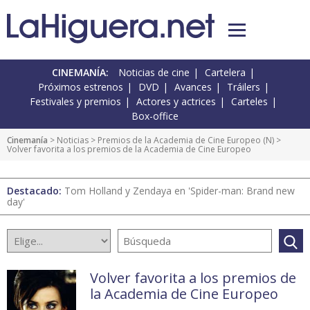
CINEMANÍA:
Noticias de cine
Cartelera
Próximos estrenos
DVD
Avances
Tráilers
Festivales y premios
Actores y actrices
Carteles
Box-office
Cinemanía
>
Noticias
>
Premios de la Academia de Cine Europeo
(
N
) >
Volver favorita a los premios de la Academia de Cine Europeo
Destacado:
Tom Holland y Zendaya en 'Spider-man: Brand new
day'
Volver favorita a los premios de
la Academia de Cine Europeo