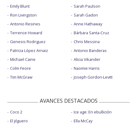
Emily Blunt
Sarah Paulson
Ron Livingston
Sarah Gadon
Antonio Resines
Anne Hathaway
Terrence Howard
Bárbara Santa-Cruz
Genesis Rodriguez
Chris Messina
Patricia López Arnaiz
Antonio Banderas
Michael Caine
Alicia Vikander
Colm Feore
Naomie Harris
Tim McGraw
Joseph Gordon-Levitt
AVANCES DESTACADOS
Coco 2
Ice age: En ebullición
El jilguero
Ella McCay