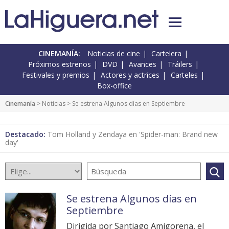
CINEMANÍA:
Noticias de cine
Cartelera
Próximos estrenos
DVD
Avances
Tráilers
Festivales y premios
Actores y actrices
Carteles
Box-office
Cinemanía
>
Noticias
> Se estrena Algunos días en Septiembre
Destacado:
Tom Holland y Zendaya en 'Spider-man: Brand new
day'
Se estrena Algunos días en
Septiembre
Dirigida por Santiago Amigorena, el