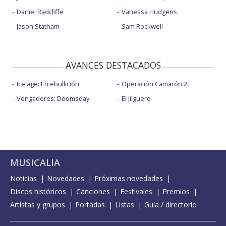
Daniel Radcliffe
Vanessa Hudgens
Jason Statham
Sam Rockwell
AVANCES DESTACADOS
Ice age: En ebullición
Operación Camarón 2
Vengadores: Doomsday
El jilguero
MUSICALIA
Noticias
Novedades
Próximas novedades
Discos históricos
Canciones
Festivales
Premios
Artistas y grupos
Portadas
Listas
Guía / directorio