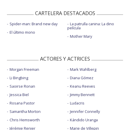
CARTELERA DESTACADOS
Spider-man: Brand new day
La patrulla canina: La dino
película
El último mono
Mother Mary
ACTORES Y ACTRICES
Morgan Freeman
Mark Wahlberg
Li Bingbing
Diana Gómez
Saoirse Ronan
Keanu Reeves
Jessica Biel
Jimmy Bennett
Rosana Pastor
Ludacris
Samantha Morton
Jennifer Connelly
Chris Hemsworth
Kándido Uranga
Jérémie Renier
Marie de Villepin