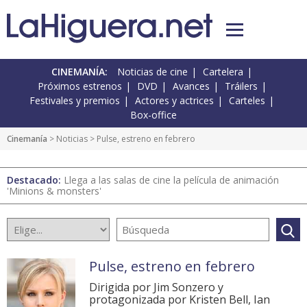
CINEMANÍA:
Noticias de cine
Cartelera
Próximos estrenos
DVD
Avances
Tráilers
Festivales y premios
Actores y actrices
Carteles
Box-office
Cinemanía
>
Noticias
> Pulse, estreno en febrero
Destacado:
Llega a las salas de cine la película de animación
'Minions & monsters'
Pulse, estreno en febrero
Dirigida por Jim Sonzero y
protagonizada por Kristen Bell, Ian