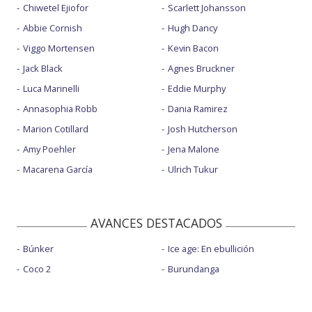
Chiwetel Ejiofor
Scarlett Johansson
Abbie Cornish
Hugh Dancy
Viggo Mortensen
Kevin Bacon
Jack Black
Agnes Bruckner
Luca Marinelli
Eddie Murphy
Annasophia Robb
Dania Ramirez
Marion Cotillard
Josh Hutcherson
Amy Poehler
Jena Malone
Macarena García
Ulrich Tukur
AVANCES DESTACADOS
Búnker
Ice age: En ebullición
Coco 2
Burundanga