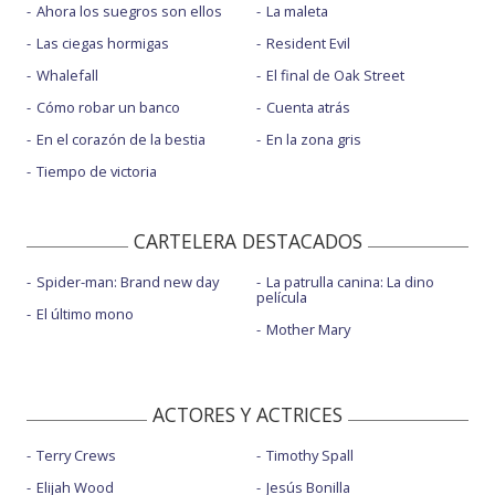
Ahora los suegros son ellos
La maleta
Las ciegas hormigas
Resident Evil
Whalefall
El final de Oak Street
Cómo robar un banco
Cuenta atrás
En el corazón de la bestia
En la zona gris
Tiempo de victoria
CARTELERA DESTACADOS
Spider-man: Brand new day
La patrulla canina: La dino
película
El último mono
Mother Mary
ACTORES Y ACTRICES
Terry Crews
Timothy Spall
Elijah Wood
Jesús Bonilla