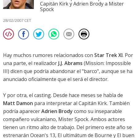
Capitán Kirk y Adrien Brody a Mister
Spock
28/02/2007 CET
Hay muchos rumores relacionados con
Star Trek XI
. Por
una parte, el realizador
J.J. Abrams
(
Mission: Impossible
III
) dicen que podría abandonar el "barco", aunque se ha
anunciado oficialmente que el será el director.
Y por otra, el casting. Desde hace meses se habla de
Matt Damon
para interpretar al Capitán Kirk. También
podría aparecer
Adrien Brody
como su inseparable
compañero vulcaniano, Mister Spock. Ambos actores
tienen un ritmo alto de trabajo. Del primero este año se
estrenarán
Ocean's 13
,
El ultimátum de Bourne
y
El buen