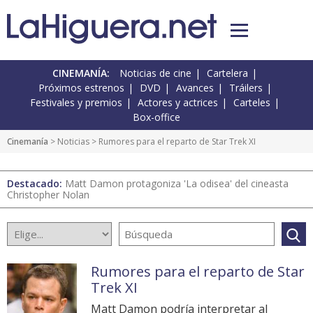
CINEMANÍA:
Noticias de cine
Cartelera
Próximos estrenos
DVD
Avances
Tráilers
Festivales y premios
Actores y actrices
Carteles
Box-office
Cinemanía
>
Noticias
> Rumores para el reparto de Star Trek XI
Destacado:
Matt Damon protagoniza 'La odisea' del cineasta
Christopher Nolan
Rumores para el reparto de Star
Trek XI
Matt Damon podría interpretar al