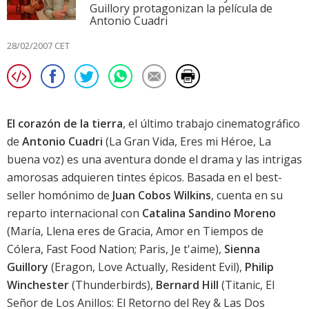
Guillory protagonizan la película de
Antonio Cuadri
28/02/2007 CET
El corazón de la tierra
, el último trabajo cinematográfico
de
Antonio Cuadri
(La Gran Vida,
Eres mi Héroe
,
La
buena voz
) es una aventura donde el drama y las intrigas
amorosas adquieren tintes épicos. Basada en el best-
seller homónimo de
Juan Cobos Wilkins
, cuenta en su
reparto internacional con
Catalina Sandino Moreno
(
María, Llena eres de Gracia
,
Amor en Tiempos de
Cólera
,
Fast Food Nation
;
Paris, Je t'aime
),
Sienna
Guillory
(
Eragon
,
Love Actually
,
Resident Evil
),
Philip
Winchester
(
Thunderbirds
),
Bernard Hill
(Titanic,
El
Señor de Los Anillos: El Retorno del Rey
&
Las Dos