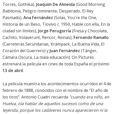
Torres
,
Gothika
),
Joaquim De Almeida
(Good Morning
Babilonia, Peligro Inminente, Desperado, El Rey
Pasmado),
Ana Fernández
(Solas, You're the One,
Historia de un Beso,
Tiovivo c. 1950
,
Hable con ella
,
En la
ciudad sin límites
),
Jorge Perugorría
(Fresa y Chocolate,
Cachito, Volavérunt,
Rencor
,
Reinas
),
Fernando Ramallo
(Carreteras Secundarias, Krámpack, La Buena Vida, El
Corazón del Guerrero) y
Juan Fernández
(
Tánger
,
Cámara Oscura
,
La mala educación
). On Pictures
estrenará la película en cines de toda España el próximo
13 de abril
.
La película muestra los acontecimientos ocurridos el 4 de
febrero de 1888, conocidos con el nombre de "El año de
los tiros". Antonio Cuadri recuerda
"cuando era niño, en
Huelva, oía hablar de aquellos sucesos como de una
leyenda, porque los cadáveres nunca aparecieron ni la