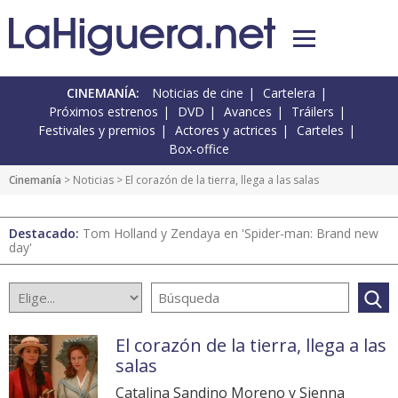
CINEMANÍA:
Noticias de cine
Cartelera
Próximos estrenos
DVD
Avances
Tráilers
Festivales y premios
Actores y actrices
Carteles
Box-office
Cinemanía
>
Noticias
> El corazón de la tierra, llega a las salas
Destacado:
Tom Holland y Zendaya en 'Spider-man: Brand new
day'
El corazón de la tierra, llega a las
salas
Catalina Sandino Moreno y Sienna