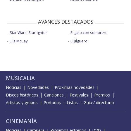
AVANCES DESTACADOS
Star Wars: Starfighter
El gato con sombrero
Ella McCay
El jilguero
MUSICALIA
Noticias
Novedades
Próximas novedades
Discos históricos
Canciones
Festivales
Premios
Artistas y grupos
Portadas
Listas
Guía / directorio
CINEMANÍA
Noticias
Cartelera
Próximos estrenos
DVD