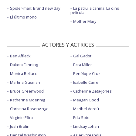
Spider-man: Brand new day
La patrulla canina: La dino
película
El último mono
Mother Mary
ACTORES Y ACTRICES
Ben Affleck
Gal Gadot
Dakota Fanning
Ezra Miller
Monica Bellucci
Penélope Cruz
Martina Gusman
Isabelle Carré
Bruce Greenwood
Catherine Zeta-Jones
Katherine Moennig
Meagan Good
Christina Rosenvinge
Maribel Verdú
Virginie Efira
Edu Soto
Josh Brolin
Lindsay Lohan
Denzel Washington
Asier Etxeandía