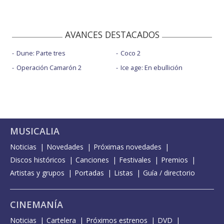
AVANCES DESTACADOS
Dune: Parte tres
Coco 2
Operación Camarón 2
Ice age: En ebullición
MUSICALIA
Noticias
Novedades
Próximas novedades
Discos históricos
Canciones
Festivales
Premios
Artistas y grupos
Portadas
Listas
Guía / directorio
CINEMANÍA
Noticias
Cartelera
Próximos estrenos
DVD