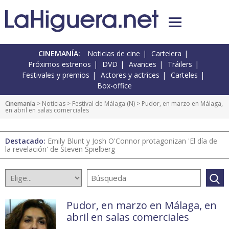
CINEMANÍA:
Noticias de cine
Cartelera
Próximos estrenos
DVD
Avances
Tráilers
Festivales y premios
Actores y actrices
Carteles
Box-office
Cinemanía
>
Noticias
>
Festival de Málaga
(
N
) > Pudor, en marzo en Málaga,
en abril en salas comerciales
Destacado:
Emily Blunt y Josh O'Connor protagonizan 'El día de
la revelación' de Steven Spielberg
Pudor, en marzo en Málaga, en
abril en salas comerciales