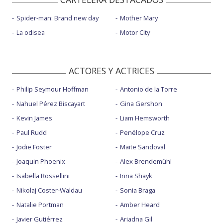
Spider-man: Brand new day
Mother Mary
La odisea
Motor City
ACTORES Y ACTRICES
Philip Seymour Hoffman
Antonio de la Torre
Nahuel Pérez Biscayart
Gina Gershon
Kevin James
Liam Hemsworth
Paul Rudd
Penélope Cruz
Jodie Foster
Maite Sandoval
Joaquin Phoenix
Alex Brendemühl
Isabella Rossellini
Irina Shayk
Nikolaj Coster-Waldau
Sonia Braga
Natalie Portman
Amber Heard
Javier Gutiérrez
Ariadna Gil