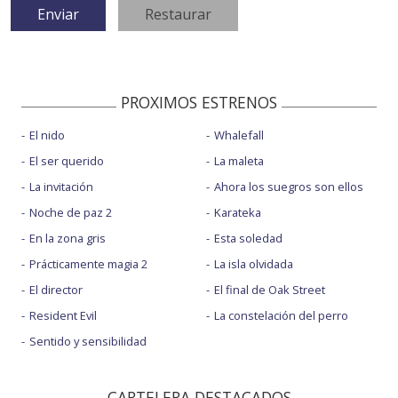
PROXIMOS ESTRENOS
El nido
Whalefall
El ser querido
La maleta
La invitación
Ahora los suegros son ellos
Noche de paz 2
Karateka
En la zona gris
Esta soledad
Prácticamente magia 2
La isla olvidada
El director
El final de Oak Street
Resident Evil
La constelación del perro
Sentido y sensibilidad
CARTELERA DESTACADOS