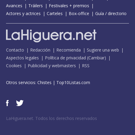
Avances
Tráilers
Festivales + premios
Actores y actrices
Carteles
Box-office
Guía / directorio
Contacto
Redacción
Recomienda
Sugiere una web
Aspectos legales
Política de privacidad
(
Cambiar
)
Cookies
Publicidad y webmasters
RSS
Otros servicios:
Chistes
|
Top10Listas.com
LaHiguera.net. Todos los derechos reservados