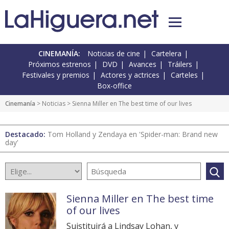
CINEMANÍA:
Noticias de cine
Cartelera
Próximos estrenos
DVD
Avances
Tráilers
Festivales y premios
Actores y actrices
Carteles
Box-office
Cinemanía
>
Noticias
> Sienna Miller en The best time of our lives
Destacado:
Tom Holland y Zendaya en 'Spider-man: Brand new
day'
Sienna Miller en The best time
of our lives
Suistituirá a Lindsay Lohan, y