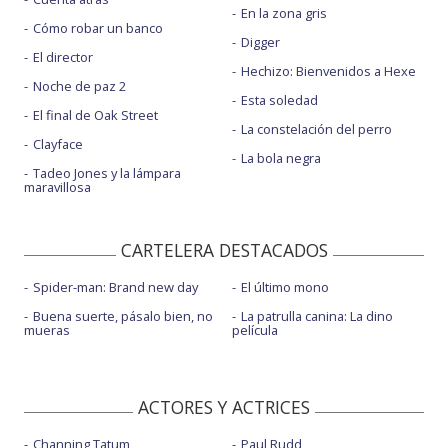
En la zona gris
Cómo robar un banco
Digger
El director
Hechizo: Bienvenidos a Hexe
Noche de paz 2
Esta soledad
El final de Oak Street
La constelación del perro
Clayface
La bola negra
Tadeo Jones y la lámpara
maravillosa
CARTELERA DESTACADOS
Spider-man: Brand new day
El último mono
Buena suerte, pásalo bien, no
La patrulla canina: La dino
mueras
película
ACTORES Y ACTRICES
Channing Tatum
Paul Rudd