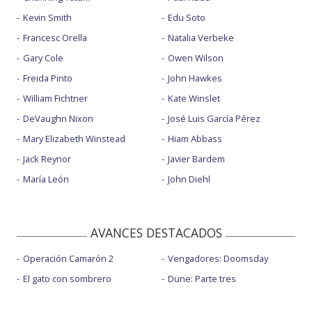
Kevin Smith
Edu Soto
Francesc Orella
Natalia Verbeke
Gary Cole
Owen Wilson
Freida Pinto
John Hawkes
William Fichtner
Kate Winslet
DeVaughn Nixon
José Luis García Pérez
Mary Elizabeth Winstead
Hiam Abbass
Jack Reynor
Javier Bardem
María León
John Diehl
AVANCES DESTACADOS
Operación Camarón 2
Vengadores: Doomsday
El gato con sombrero
Dune: Parte tres