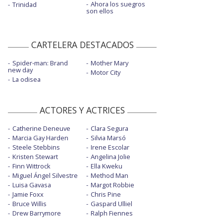
Ahora los suegros
Trinidad
son ellos
CARTELERA DESTACADOS
Spider-man: Brand
Mother Mary
new day
Motor City
La odisea
ACTORES Y ACTRICES
Catherine Deneuve
Clara Segura
Marcia Gay Harden
Silvia Marsó
Steele Stebbins
Irene Escolar
Kristen Stewart
Angelina Jolie
Finn Wittrock
Ella Kweku
Miguel Ángel Silvestre
Method Man
Luisa Gavasa
Margot Robbie
Jamie Foxx
Chris Pine
Bruce Willis
Gaspard Ulliel
Drew Barrymore
Ralph Fiennes