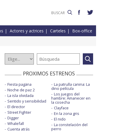
os
Actores y actrices
Carteles
Box-office
PROXIMOS ESTRENOS
Fiesta pagäna
La patrulla canina: La
dino película
Noche de paz 2
Los juegos del
La isla olvidada
hambre: Amanecer en
Sentido y sensibilidad
la cosecha
El director
Clayface
Street Fighter
En la zona gris
Digger
El nido
Whalefall
La constelación del
perro
Cuenta atrás