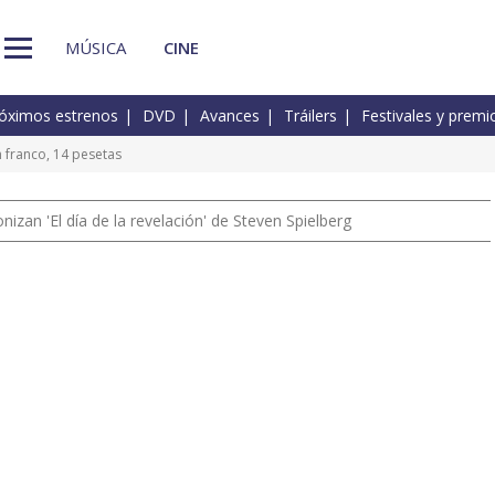
MÚSICA
CINE
óximos estrenos
DVD
Avances
Tráilers
Festivales y premi
 franco, 14 pesetas
izan 'El día de la revelación' de Steven Spielberg