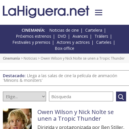
CINEMANÍA:
Noticias de cine
Cartelera
Próximos estrenos
DVD
Avances
Tráilers
Festivales y premios
Actores y actrices
Carteles
Box-office
Cinemanía
>
Noticias
> Owen Wilson y Nick Nolte se unen a Tropic Thunder
Destacado:
Llega a las salas de cine la película de animación
'Minions & monsters'
Owen Wilson y Nick Nolte se
unen a Tropic Thunder
Dirigida y protagonizada por Ben Stiller,