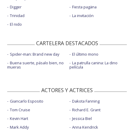
Digger
Fiesta pagäna
Trinidad
La invitación
El nido
CARTELERA DESTACADOS
Spider-man: Brand new day
El último mono
Buena suerte, pásalo bien, no
La patrulla canina: La dino
mueras
película
ACTORES Y ACTRICES
Giancarlo Esposito
Dakota Fanning
Tom Cruise
Richard E. Grant
Kevin Hart
Jessica Biel
Mark Addy
Anna Kendrick