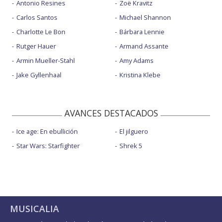
Antonio Resines
Zoë Kravitz
Carlos Santos
Michael Shannon
Charlotte Le Bon
Bárbara Lennie
Rutger Hauer
Armand Assante
Armin Mueller-Stahl
Amy Adams
Jake Gyllenhaal
Kristina Klebe
AVANCES DESTACADOS
Ice age: En ebullición
El jilguero
Star Wars: Starfighter
Shrek 5
MUSICALIA