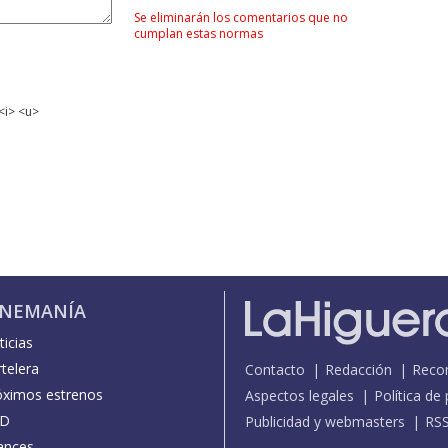
Se eliminarán los comentarios que no
cumplan estas normas
<i> <u>
INEMANÍA
icias
telera
Contacto
Redacción
Reco
óximos estrenos
Aspectos legales
Política de
D
Publicidad y webmasters
RS
ances