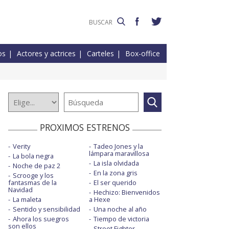
os
Actores y actrices
Carteles
Box-office
PROXIMOS ESTRENOS
Verity
Tadeo Jones y la
lámpara maravillosa
La bola negra
La isla olvidada
Noche de paz 2
En la zona gris
Scrooge y los
fantasmas de la
El ser querido
Navidad
Hechizo: Bienvenidos
La maleta
a Hexe
Sentido y sensibilidad
Una noche al año
Ahora los suegros
Tiempo de victoria
son ellos
Street Fighter