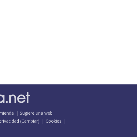
mienda
Sugiere una web
 privacidad
(
Cambiar
)
Cookies
S