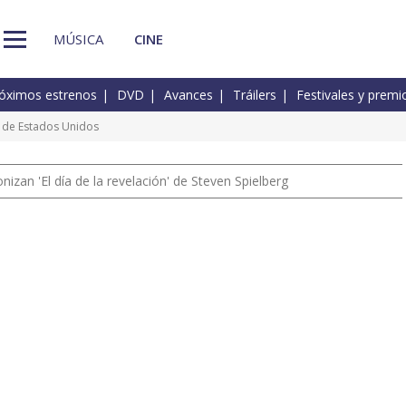
MÚSICA
CINE
óximos estrenos
DVD
Avances
Tráilers
Festivales y premi
e de Estados Unidos
izan 'El día de la revelación' de Steven Spielberg