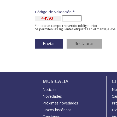
Código de validación *:
*Indica un campo requerido (obligatorio)
Se permiten las siguientes etiquetas en el mensaje <b> 
MUSICALIA
C
Noticias
Not
Novedades
Car
Próximas novedades
Pr
Discos históricos
DV
Canciones
Av