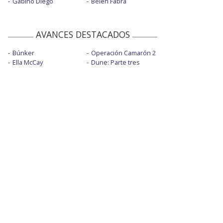
Gabino Diego
Belén Fabra
AVANCES DESTACADOS
Búnker
Operación Camarón 2
Ella McCay
Dune: Parte tres