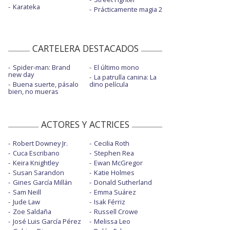
Karateka
Prácticamente magia 2
CARTELERA DESTACADOS
Spider-man: Brand
El último mono
new day
La patrulla canina: La
Buena suerte, pásalo
dino película
bien, no mueras
ACTORES Y ACTRICES
Robert Downey Jr.
Cecilia Roth
Cuca Escribano
Stephen Rea
Keira Knightley
Ewan McGregor
Susan Sarandon
Katie Holmes
Gines García Millán
Donald Sutherland
Sam Neill
Emma Suárez
Jude Law
Isak Férriz
Zoe Saldaña
Russell Crowe
José Luis García Pérez
Melissa Leo