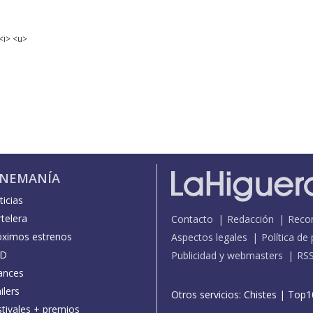
<i> <u>
INEMANÍA
icias
telera
Contacto
Redacción
Reco
óximos estrenos
Aspectos legales
Política de
D
Publicidad y webmasters
RS
ances
ilers
Otros servicios:
Chistes
|
Top1
stivales + premios