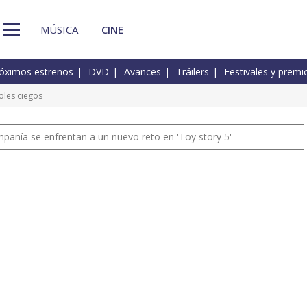
MÚSICA
CINE
óximos estrenos
DVD
Avances
Tráilers
Festivales y premi
oles ciegos
pañía se enfrentan a un nuevo reto en 'Toy story 5'