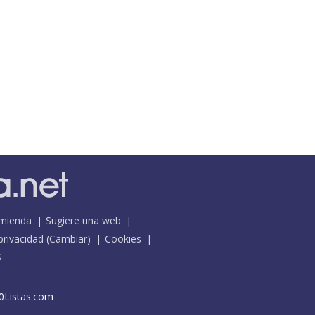
mienda
Sugiere una web
 privacidad
(
Cambiar
)
Cookies
S
0Listas.com