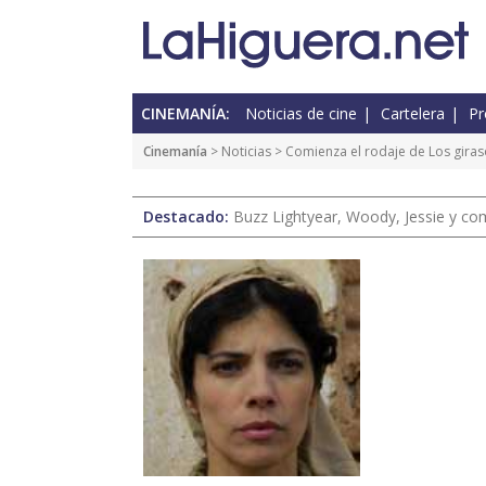
CINEMANÍA:
Noticias de cine
Cartelera
Pr
Cinemanía
>
Noticias
> Comienza el rodaje de Los giras
Destacado:
Buzz Lightyear, Woody, Jessie y com