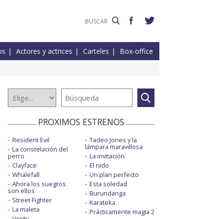
os
Actores y actrices
Carteles
Box-office
PROXIMOS ESTRENOS
Resident Evil
Tadeo Jones y la
lámpara maravillosa
La constelación del
perro
La invitación
Clayface
El nido
Whalefall
Un plan perfecto
Ahora los suegros
Esta soledad
son ellos
Burundanga
Street Fighter
Karateka
La maleta
Prácticamente magia 2
Verity