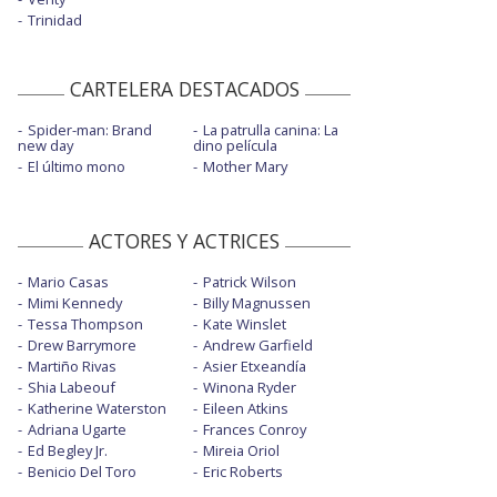
Trinidad
CARTELERA DESTACADOS
Spider-man: Brand
La patrulla canina: La
new day
dino película
El último mono
Mother Mary
ACTORES Y ACTRICES
Mario Casas
Patrick Wilson
Mimi Kennedy
Billy Magnussen
Tessa Thompson
Kate Winslet
Drew Barrymore
Andrew Garfield
Martiño Rivas
Asier Etxeandía
Shia Labeouf
Winona Ryder
Katherine Waterston
Eileen Atkins
Adriana Ugarte
Frances Conroy
Ed Begley Jr.
Mireia Oriol
Benicio Del Toro
Eric Roberts