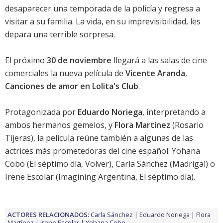
desaparecer una temporada de la policía y regresa a
visitar a su familia. La vida, en su imprevisibilidad, les
depara una terrible sorpresa.
El próximo
30 de noviembre
llegará a las salas de cine
comerciales la
nueva película
de
Vicente Aranda
,
Canciones de amor en Lolita's Club
.
Protagonizada por
Eduardo Noriega
, interpretando a
ambos hermanos gemelos, y
Flora Martínez
(
Rosario
Tijeras
), la película reúne también a algunas de las
actrices más prometedoras del cine español:
Yohana
Cobo
(
El séptimo día
,
Volver
),
Carla Sánchez
(
Madrigal
) o
Irene Escolar
(
Imagining Argentina
,
El séptimo día
).
ACTORES RELACIONADOS:
Carla Sánchez
Eduardo Noriega
Flora
Martínez
Irene Escolar
Yohana Cobo