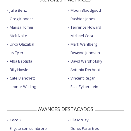
Julie Benz
Moon Bloodgood
Greg Kinnear
Rashida Jones
Marisa Tomei
Terrence Howard
Nick Nolte
Michael Cera
Urko Olazabal
Mark Wahlberg
Liv Tyler
Dwayne Johnson
Alba Baptista
David Warshofsky
Billy Howle
Antonio Dechent
Cate Blanchett
Vincent Regan
Leonor Watling
Elsa Zylberstein
AVANCES DESTACADOS
Coco 2
Ella McCay
El gato con sombrero
Dune: Parte tres