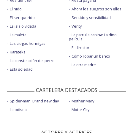
Resident Evil
Fiesta pagäna
El nido
Ahora los suegros son ellos
El ser querido
Sentido y sensibilidad
La isla olvidada
Verity
La maleta
La patrulla canina: La dino
película
Las ciegas hormigas
El director
Karateka
Cómo robar un banco
La constelación del perro
La otra madre
Esta soledad
CARTELERA DESTACADOS
Spider-man: Brand new day
Mother Mary
La odisea
Motor City
ACTORES Y ACTRICES