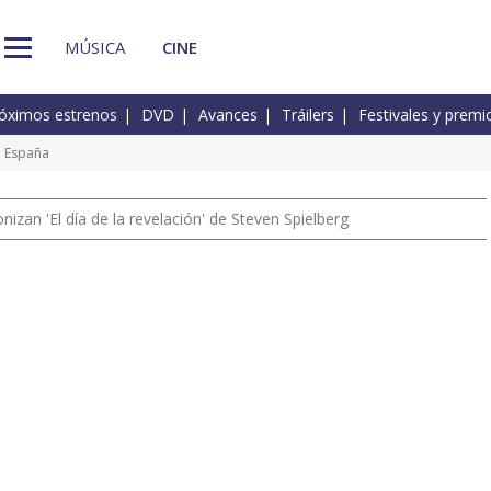
MÚSICA
CINE
óximos estrenos
DVD
Avances
Tráilers
Festivales y premi
n España
izan 'El día de la revelación' de Steven Spielberg