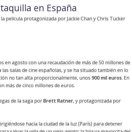
 taquilla en España
la película protagonizada por Jackie Chan y Chris Tucker
s en agosto con una recaudación de más de 50 millones de
 las salas de cine españolas, y se ha situado también en lo
ción no tan alta proporcionalmente, unos
900 mil euros
. En
n más de cinco millones de euros.
regas de la saga por
Brett Ratner
, y protagonizada por
rigiéndose hacia la ciudad de la luz (París) para detener
ara salvar la vida de un viejo amigo: la hija ya mayorcita del