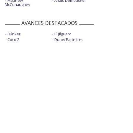
Matthew
Anaïs Demoustier
McConaughey
AVANCES DESTACADOS
Búnker
El jilguero
Coco 2
Dune: Parte tres