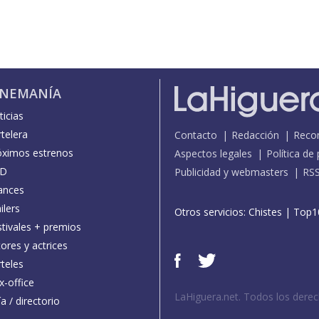
INEMANÍA
icias
telera
Contacto
Redacción
Reco
óximos estrenos
Aspectos legales
Política de
D
Publicidad y webmasters
RS
ances
ilers
Otros servicios:
Chistes
|
Top1
stivales + premios
ores y actrices
teles
x-office
LaHiguera.net. Todos los dere
a / directorio