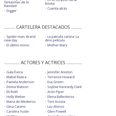
fantasmas de la
bestia
Navidad
Cuenta atrás
Digger
CARTELERA DESTACADOS
Spider-man: Brand
La patrulla canina: La
new day
dino película
El último mono
Mother Mary
ACTORES Y ACTRICES
Gala Évora
Jennifer Aniston
Mabel Rivera
Terrence Howard
Pamela Anderson
Eva Green
Emma Watson
Sophie Kennedy Clark
Eli Roth
Arón Piper
Holly Weber
Elena Ballesteros
Maria de Medeiros
Toni Acosta
Gina Carano
Laz Alonso
Carolina Yuste
Glen Powell