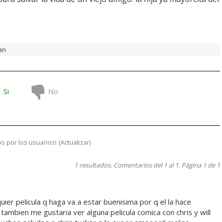
an
Si
No
s por los usuarios!
(
Actualizar
)
1 resultados. Comentarios del 1 al 1. Página 1 de 1
ier pelicula q haga va a estar buenisima por q el la hace
. tambien me gustaria ver alguna pelicula comica con chris y will