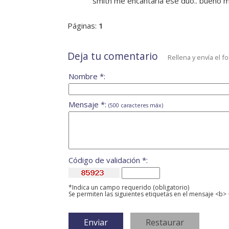
smith me encantaria ese duo.. bueno mu
Páginas:
1
Deja tu comentario
Rellena y envía el f
Nombre *:
Mensaje *:
(500 caracteres máx)
Código de validación *:
*Indica un campo requerido (obligatorio)
Se permiten las siguientes etiquetas en el mensaje <b> 