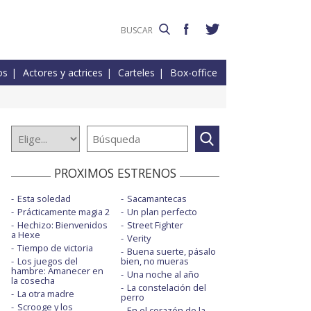
os
Actores y actrices
Carteles
Box-office
PROXIMOS ESTRENOS
Esta soledad
Sacamantecas
Prácticamente magia 2
Un plan perfecto
Hechizo: Bienvenidos
Street Fighter
a Hexe
Verity
Tiempo de victoria
Buena suerte, pásalo
Los juegos del
bien, no mueras
hambre: Amanecer en
Una noche al año
la cosecha
La constelación del
La otra madre
perro
Scrooge y los
En el corazón de la