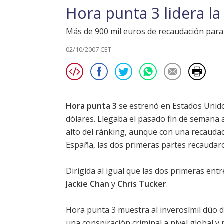
Hora punta 3 lidera la
Más de 900 mil euros de recaudación para 
02/10/2007 CET
Hora punta 3
se estrenó en Estados Unido
dólares. Llegaba el pasado fin de semana a
alto del ránking, aunque con una recauda
España, las dos primeras partes recaudaro
Dirigida al igual que las dos primeras ent
Jackie Chan
y
Chris Tucker
.
Hora punta 3
muestra al inverosímil dúo di
una conspiración criminal a nivel global y p