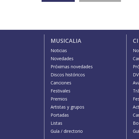
MUSICALIA
C
Noticias
Not
Novedades
Car
Próximas novedades
Pr
Discos históricos
DV
Canciones
Av
Festivales
Trá
Premios
Fe
Artistas y grupos
Act
Portadas
Car
Listas
Bo
Guía / directorio
Guí