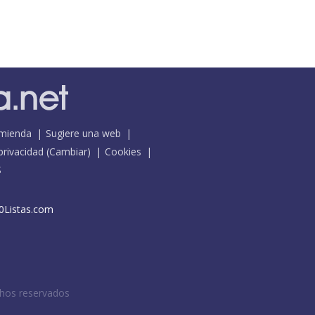
mienda
Sugiere una web
 privacidad
(
Cambiar
)
Cookies
S
0Listas.com
chos reservados