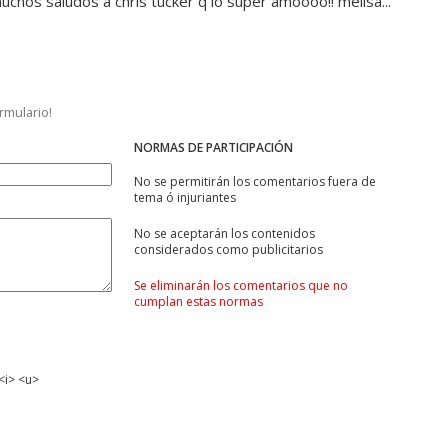
chos saludos a chris tucker q lo super amoooo!! melisa...
ormulario!
NORMAS DE PARTICIPACIÓN
No se permitirán los comentarios fuera de
tema ó injuriantes
No se aceptarán los contenidos
considerados como publicitarios
Se eliminarán los comentarios que no
cumplan estas normas
<i> <u>