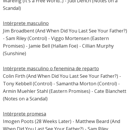
Wareing (
It's a Free World...
) -
Judi Dench
(
Notes on a
Scandal
)
Intérprete masculino
Jim Broadbent
(And When Did You Last See Your Father?)
- Sam Riley (Control) -
Viggo Mortensen
(
Eastern
Promises
) -
Jamie Bell
(Hallam Foe) -
Cillian Murphy
(
Sunshine
)
Intérprete masculino o fenemina de reparto
Colin Firth
(And When Did You Last See Your Father?) -
Tony Kebbell (Control) -
Samantha Morton
(Control) -
Armin Muehler Stahl
(
Eastern Promises
) -
Cate Blanchett
(
Notes on a Scandal
)
Intérprete promesa
Imogen Poots
(
28 Weeks Later
) - Matthew Beard (And
When Did You Last See Your Father?) - Sam Riley