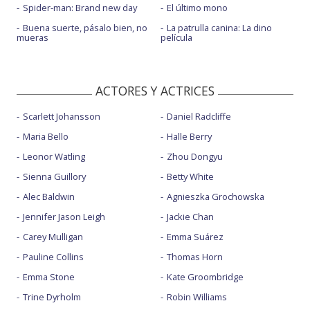
Spider-man: Brand new day
El último mono
Buena suerte, pásalo bien, no
La patrulla canina: La dino
mueras
película
ACTORES Y ACTRICES
Scarlett Johansson
Daniel Radcliffe
Maria Bello
Halle Berry
Leonor Watling
Zhou Dongyu
Sienna Guillory
Betty White
Alec Baldwin
Agnieszka Grochowska
Jennifer Jason Leigh
Jackie Chan
Carey Mulligan
Emma Suárez
Pauline Collins
Thomas Horn
Emma Stone
Kate Groombridge
Trine Dyrholm
Robin Williams