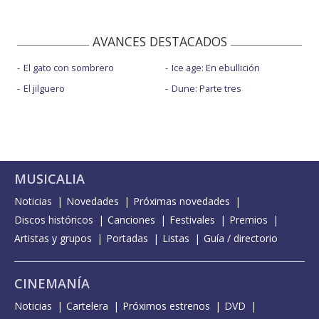
AVANCES DESTACADOS
El gato con sombrero
Ice age: En ebullición
El jilguero
Dune: Parte tres
MUSICALIA
Noticias
Novedades
Próximas novedades
Discos históricos
Canciones
Festivales
Premios
Artistas y grupos
Portadas
Listas
Guía / directorio
CINEMANÍA
Noticias
Cartelera
Próximos estrenos
DVD