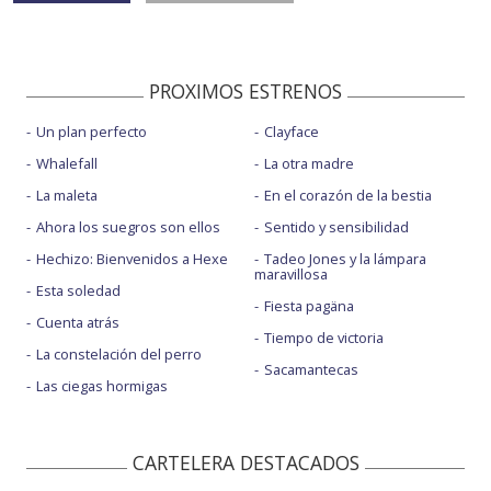
PROXIMOS ESTRENOS
Un plan perfecto
Clayface
Whalefall
La otra madre
La maleta
En el corazón de la bestia
Ahora los suegros son ellos
Sentido y sensibilidad
Hechizo: Bienvenidos a Hexe
Tadeo Jones y la lámpara
maravillosa
Esta soledad
Fiesta pagäna
Cuenta atrás
Tiempo de victoria
La constelación del perro
Sacamantecas
Las ciegas hormigas
CARTELERA DESTACADOS