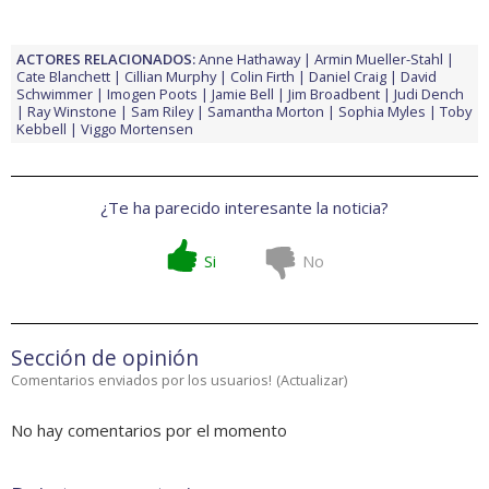
ACTORES RELACIONADOS:
Anne Hathaway
Armin Mueller-Stahl
Cate Blanchett
Cillian Murphy
Colin Firth
Daniel Craig
David
Schwimmer
Imogen Poots
Jamie Bell
Jim Broadbent
Judi Dench
Ray Winstone
Sam Riley
Samantha Morton
Sophia Myles
Toby
Kebbell
Viggo Mortensen
¿Te ha parecido interesante la noticia?
Si
No
Sección de opinión
Comentarios enviados por los usuarios!
(
Actualizar
)
No hay comentarios por el momento