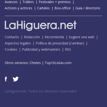
Avances
Tráilers
Festivales + premios
Actores y actrices
Carteles
Box-office
Guía / directorio
Contacto
Redacción
Recomienda
Sugiere una web
Aspectos legales
Política de privacidad
(
Cambiar
)
Cookies
Publicidad y webmasters
RSS
Otros servicios:
Chistes
|
Top10Listas.com
LaHiguera.net. Todos los derechos reservados