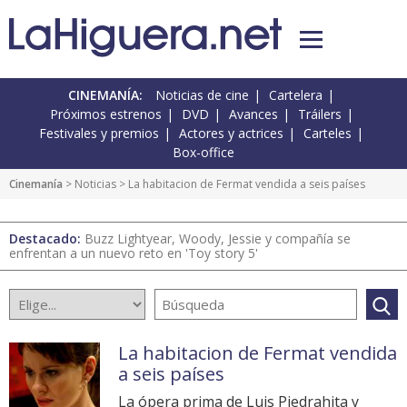
CINEMANÍA:
Noticias de cine
Cartelera
Próximos estrenos
DVD
Avances
Tráilers
Festivales y premios
Actores y actrices
Carteles
Box-office
Cinemanía
>
Noticias
> La habitacion de Fermat vendida a seis países
Destacado:
Buzz Lightyear, Woody, Jessie y compañía se
enfrentan a un nuevo reto en 'Toy story 5'
La habitacion de Fermat vendida
a seis países
La ópera prima de Luis Piedrahita y