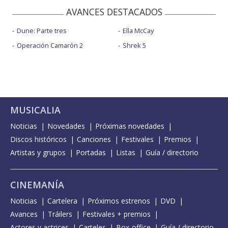
AVANCES DESTACADOS
Dune: Parte tres
Ella McCay
Operación Camarón 2
Shrek 5
MUSICALIA
Noticias
Novedades
Próximas novedades
Discos históricos
Canciones
Festivales
Premios
Artistas y grupos
Portadas
Listas
Guía / directorio
CINEMANÍA
Noticias
Cartelera
Próximos estrenos
DVD
Avances
Tráilers
Festivales + premios
Actores y actrices
Carteles
Box-office
Guía / directorio