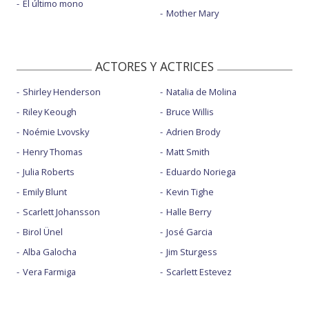
El último mono
Mother Mary
ACTORES Y ACTRICES
Shirley Henderson
Natalia de Molina
Riley Keough
Bruce Willis
Noémie Lvovsky
Adrien Brody
Henry Thomas
Matt Smith
Julia Roberts
Eduardo Noriega
Emily Blunt
Kevin Tighe
Scarlett Johansson
Halle Berry
Birol Ünel
José Garcia
Alba Galocha
Jim Sturgess
Vera Farmiga
Scarlett Estevez