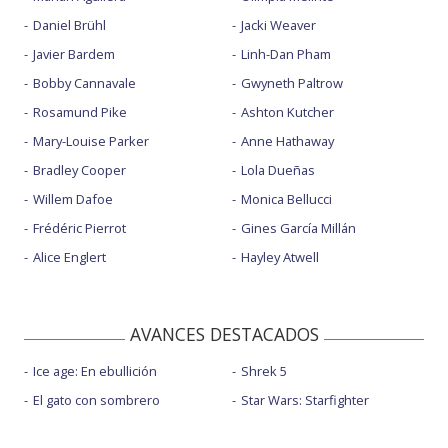
Daniel Brühl
Jacki Weaver
Javier Bardem
Linh-Dan Pham
Bobby Cannavale
Gwyneth Paltrow
Rosamund Pike
Ashton Kutcher
Mary-Louise Parker
Anne Hathaway
Bradley Cooper
Lola Dueñas
Willem Dafoe
Monica Bellucci
Frédéric Pierrot
Gines García Millán
Alice Englert
Hayley Atwell
AVANCES DESTACADOS
Ice age: En ebullición
Shrek 5
El gato con sombrero
Star Wars: Starfighter