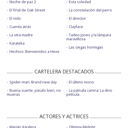
Noche de paz 2
Esta soledad
El final de Oak Street
La constelación del perro
El nido
El director
Cuenta atrás
Clayface
La otra madre
Tadeo Jones y la lámpara
maravillosa
Karateka
Las ciegas hormigas
Hechizo: Bienvenidos a Hexe
CARTELERA DESTACADOS
Spider-man: Brand new day
El último mono
Buena suerte, pásalo bien, no
La patrulla canina: La dino
mueras
película
ACTORES Y ACTRICES
Marián Aguilera
Olimpia Melinte