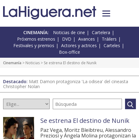
CINEMANÍA:
Noticias de cine
Cartelera
Próximos estrenos
DVD
Avances
Tráilers
Festivales y premios
Actores y actrices
Carteles
Box-office
Cinemanía
>
Noticias
> Se estrena El destino de Nunik
Destacado:
Matt Damon protagoniza 'La odisea' del cineasta
Christopher Nolan
Se estrena El destino de Nunik
Paz Vega, Moritz Bleibtreu, Alessandro
Preziosi y Ángela Molina protagonizan la