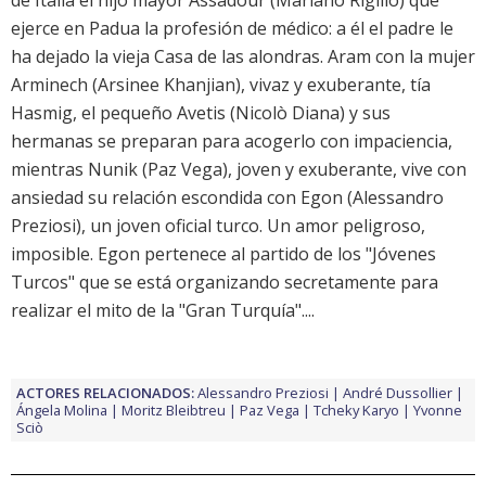
de Italia el hijo mayor Assadour (Mariano Rigillo) que
ejerce en Padua la profesión de médico: a él el padre le
ha dejado la vieja Casa de las alondras. Aram con la mujer
Arminech (Arsinee Khanjian), vivaz y exuberante, tía
Hasmig, el pequeño Avetis (Nicolò Diana) y sus
hermanas se preparan para acogerlo con impaciencia,
mientras Nunik (Paz Vega), joven y exuberante, vive con
ansiedad su relación escondida con Egon (Alessandro
Preziosi), un joven oficial turco. Un amor peligroso,
imposible. Egon pertenece al partido de los "Jóvenes
Turcos" que se está organizando secretamente para
realizar el mito de la "Gran Turquía"....
ACTORES RELACIONADOS:
Alessandro Preziosi
André Dussollier
Ángela Molina
Moritz Bleibtreu
Paz Vega
Tcheky Karyo
Yvonne
Sciò