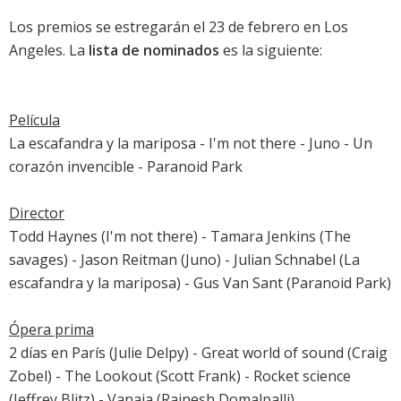
Los premios se estregarán el 23 de febrero en Los
Angeles. La
lista de nominados
es la siguiente:
Película
La escafandra y la mariposa
-
I'm not there
-
Juno
-
Un
corazón invencible
-
Paranoid Park
Director
Todd Haynes (
I'm not there
) - Tamara Jenkins (
The
savages
) - Jason Reitman (
Juno
) - Julian Schnabel (
La
escafandra y la mariposa
) - Gus Van Sant (
Paranoid Park
)
Ópera prima
2 días en París
(
Julie Delpy
) - Great world of sound (Craig
Zobel) -
The Lookout
(Scott Frank) - Rocket science
(Jeffrey Blitz) - Vanaja (Rajnesh Domalpalli)