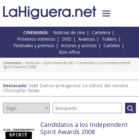
CINEMANÍA:
Noticias de cine
Cartelera
Próximos estrenos
DVD
Avances
Tráilers
Festivales y premios
Actores y actrices
Carteles
Box-office
Cinemanía
>
Noticias
>
Spirit Awards
(
N
) > Candidatos a los Independent
Spirit Awards 2008
Destacado:
Matt Damon protagoniza 'La odisea' del cineasta
Christopher Nolan
Candidatos a los Independent
Spirit Awards 2008