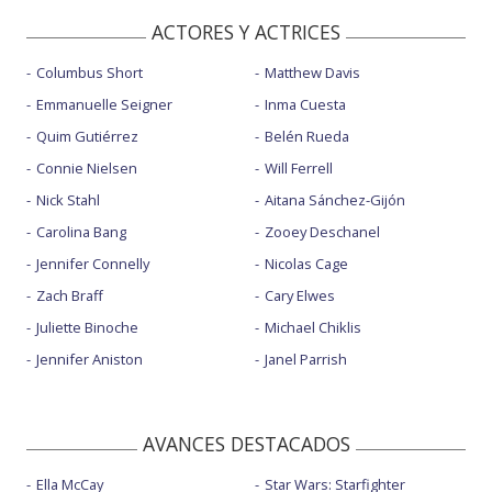
ACTORES Y ACTRICES
Columbus Short
Matthew Davis
Emmanuelle Seigner
Inma Cuesta
Quim Gutiérrez
Belén Rueda
Connie Nielsen
Will Ferrell
Nick Stahl
Aitana Sánchez-Gijón
Carolina Bang
Zooey Deschanel
Jennifer Connelly
Nicolas Cage
Zach Braff
Cary Elwes
Juliette Binoche
Michael Chiklis
Jennifer Aniston
Janel Parrish
AVANCES DESTACADOS
Ella McCay
Star Wars: Starfighter