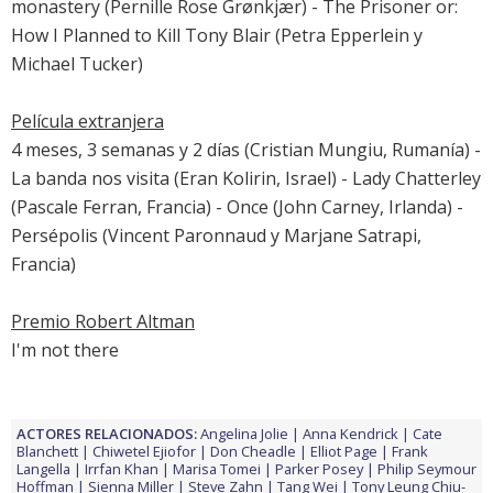
monastery (Pernille Rose Grønkjær) - The Prisoner or:
How I Planned to Kill Tony Blair (Petra Epperlein y
Michael Tucker)
Película extranjera
4 meses, 3 semanas y 2 días
(Cristian Mungiu, Rumanía) -
La banda nos visita
(Eran Kolirin, Israel) -
Lady Chatterley
(Pascale Ferran, Francia) -
Once
(John Carney, Irlanda) -
Persépolis
(Vincent Paronnaud y Marjane Satrapi,
Francia)
Premio Robert Altman
I'm not there
ACTORES RELACIONADOS:
Angelina Jolie
Anna Kendrick
Cate
Blanchett
Chiwetel Ejiofor
Don Cheadle
Elliot Page
Frank
Langella
Irrfan Khan
Marisa Tomei
Parker Posey
Philip Seymour
Hoffman
Sienna Miller
Steve Zahn
Tang Wei
Tony Leung Chiu-