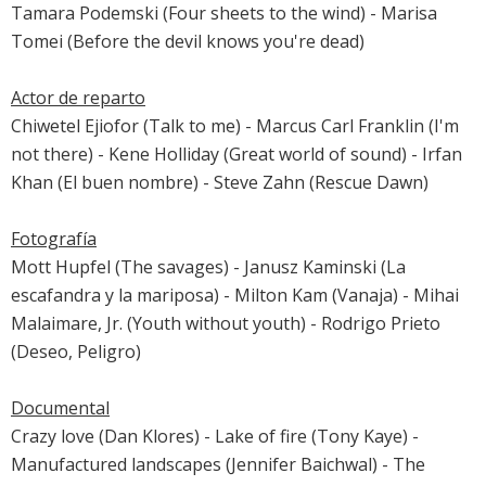
Tamara Podemski (Four sheets to the wind) -
Marisa
Tomei
(
Before the devil knows you're dead
)
Actor de reparto
Chiwetel Ejiofor
(
Talk to me
) - Marcus Carl Franklin (
I'm
not there
) - Kene Holliday (Great world of sound) -
Irfan
Khan
(
El buen nombre
) -
Steve Zahn
(
Rescue Dawn
)
Fotografía
Mott Hupfel (
The savages
) - Janusz Kaminski (
La
escafandra y la mariposa
) - Milton Kam (Vanaja) - Mihai
Malaimare, Jr. (
Youth without youth
) - Rodrigo Prieto
(
Deseo, Peligro
)
Documental
Crazy love (Dan Klores) - Lake of fire (Tony Kaye) -
Manufactured landscapes (Jennifer Baichwal) - The