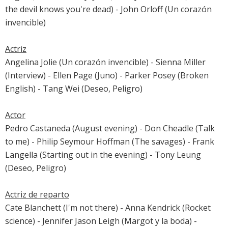
the devil knows you're dead
) - John Orloff (
Un corazón
invencible
)
Actriz
Angelina Jolie
(
Un corazón invencible
) -
Sienna Miller
(
Interview
) -
Ellen Page
(
Juno
) -
Parker Posey
(Broken
English) -
Tang Wei
(
Deseo, Peligro
)
Actor
Pedro Castaneda (August evening) -
Don Cheadle
(
Talk
to me
) -
Philip Seymour Hoffman
(
The savages
) -
Frank
Langella
(Starting out in the evening) -
Tony Leung
(
Deseo, Peligro
)
Actriz de reparto
Cate Blanchett
(
I'm not there
) - Anna Kendrick (Rocket
science) -
Jennifer Jason Leigh
(
Margot y la boda
) -