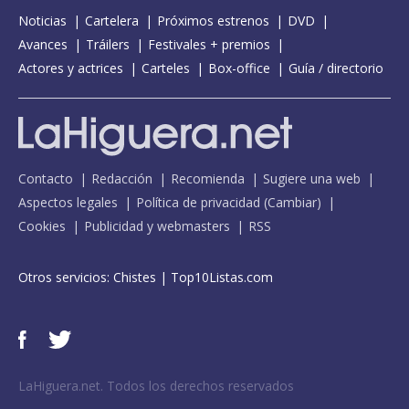
Noticias
Cartelera
Próximos estrenos
DVD
Avances
Tráilers
Festivales + premios
Actores y actrices
Carteles
Box-office
Guía / directorio
Contacto
Redacción
Recomienda
Sugiere una web
Aspectos legales
Política de privacidad
(
Cambiar
)
Cookies
Publicidad y webmasters
RSS
Otros servicios:
Chistes
|
Top10Listas.com
LaHiguera.net. Todos los derechos reservados