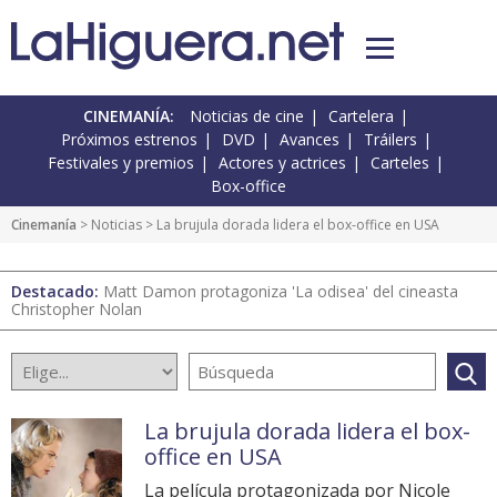
CINEMANÍA:
Noticias de cine
Cartelera
Próximos estrenos
DVD
Avances
Tráilers
Festivales y premios
Actores y actrices
Carteles
Box-office
Cinemanía
>
Noticias
> La brujula dorada lidera el box-office en USA
Destacado:
Matt Damon protagoniza 'La odisea' del cineasta
Christopher Nolan
La brujula dorada lidera el box-
office en USA
La película protagonizada por Nicole