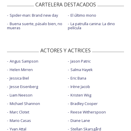
CARTELERA DESTACADOS
Spider-man: Brand new day
El último mono
Buena suerte, pásalo bien, no
La patrulla canina: La dino
mueras
película
ACTORES Y ACTRICES
Angus Sampson
Jason Patric
Helen Mirren
Salma Hayek
Jessica Biel
Eric Bana
Jesse Eisenberg
Irène Jacob
Liam Neeson
Kristen Wiig
Michael Shannon
Bradley Cooper
Marc Clotet
Reese Witherspoon
Mario Casas
Diane Lane
Yvan Attal
Stellan Skarsgård