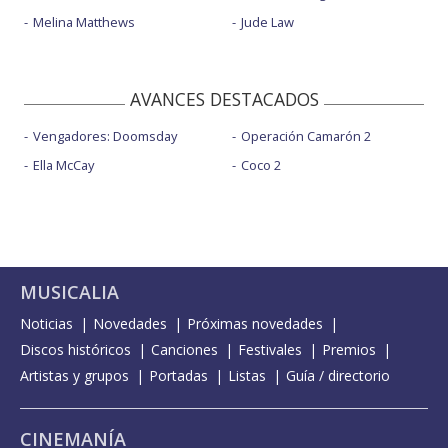
Melina Matthews
Jude Law
AVANCES DESTACADOS
Vengadores: Doomsday
Operación Camarón 2
Ella McCay
Coco 2
MUSICALIA
Noticias
Novedades
Próximas novedades
Discos históricos
Canciones
Festivales
Premios
Artistas y grupos
Portadas
Listas
Guía / directorio
CINEMANÍA