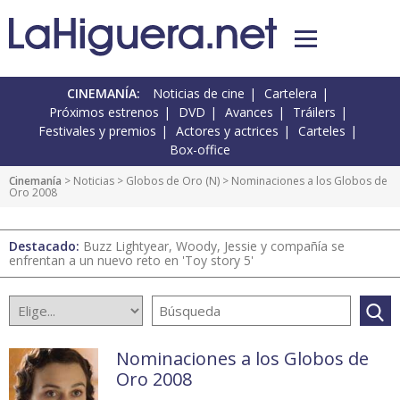
CINEMANÍA:
Noticias de cine
Cartelera
Próximos estrenos
DVD
Avances
Tráilers
Festivales y premios
Actores y actrices
Carteles
Box-office
Cinemanía
>
Noticias
>
Globos de Oro
(
N
) > Nominaciones a los Globos de
Oro 2008
Destacado:
Buzz Lightyear, Woody, Jessie y compañía se
enfrentan a un nuevo reto en 'Toy story 5'
Nominaciones a los Globos de
Oro 2008