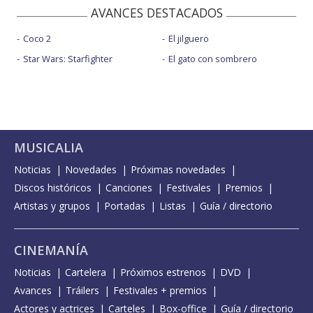
AVANCES DESTACADOS
Coco 2
El jilguero
Star Wars: Starfighter
El gato con sombrero
MUSICALIA
Noticias
Novedades
Próximas novedades
Discos históricos
Canciones
Festivales
Premios
Artistas y grupos
Portadas
Listas
Guía / directorio
CINEMANÍA
Noticias
Cartelera
Próximos estrenos
DVD
Avances
Tráilers
Festivales + premios
Actores y actrices
Carteles
Box-office
Guía / directorio