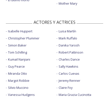
El último mono
Mother Mary
ACTORES Y ACTRICES
Isabelle Huppert
Luisa Martín
Christopher Plummer
Mark Ruffalo
Simon Baker
Danika Yarosh
Tom Schilling
Robert Pattinson
Kumail Nanjiani
Charles Dance
Guy Pearce
Sally Hawkins
Miranda Otto
Carlos Cuevas
Margot Robbie
Jeremy Renner
Silvio Muccino
Claire Foy
Vanessa Hudgens
Maria Grazia Cucinotta