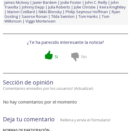
James McAvoy
Javier Bardem
Jodie Foster
John C. Reilly
John
Travolta
Johnny Depp
Julia Roberts
Julie Christie
Keira Knightley
Marion Cotillard
Nikki Blonsky
Philip Seymour Hoffman
Ryan
Gosling
Saoirse Ronan
Tilda Swinton
Tom Hanks
Tom
Wilkinson
Viggo Mortensen
¿Te ha parecido interesante la noticia?
Si
No
Sección de opinión
Comentarios enviados por los usuarios!
(
Actualizar
)
No hay comentarios por el momento
Deja tu comentario
Rellena y envía el formulario!
NORMAS DE PARTICIPACIÓN