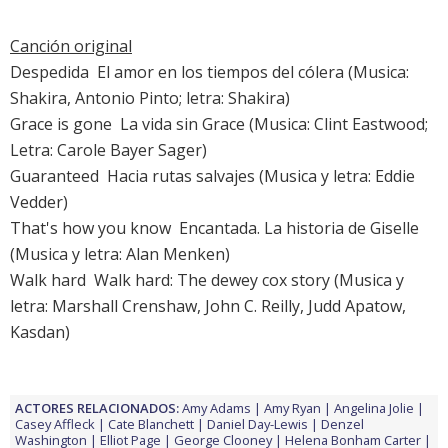
Canción original
Despedida 
El amor en los tiempos del cólera
(Musica:
Shakira, Antonio Pinto; letra: Shakira)
Grace is gone 
La vida sin Grace
(Musica: Clint Eastwood;
Letra: Carole Bayer Sager)
Guaranteed 
Hacia rutas salvajes
(Musica y letra: Eddie
Vedder)
That's how you know 
Encantada. La historia de Giselle
(Musica y letra: Alan Menken)
Walk hard 
Walk hard: The dewey cox story
(Musica y
letra: Marshall Crenshaw, John C. Reilly, Judd Apatow,
Kasdan)
ACTORES RELACIONADOS:
Amy Adams
Amy Ryan
Angelina Jolie
Casey Affleck
Cate Blanchett
Daniel Day-Lewis
Denzel
Washington
Elliot Page
George Clooney
Helena Bonham Carter