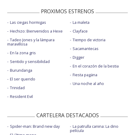
PROXIMOS ESTRENOS
Las ciegas hormigas
La maleta
Hechizo: Bienvenidos a Hexe
Clayface
Tadeo Jones y la lámpara
Tiempo de victoria
maravillosa
Sacamantecas
En la zona gris
Digger
Sentido y sensibilidad
En el corazón de la bestia
Burundanga
Fiesta pagäna
El ser querido
Una noche al año
Trinidad
Resident Evil
CARTELERA DESTACADOS
Spider-man: Brand new day
La patrulla canina: La dino
película