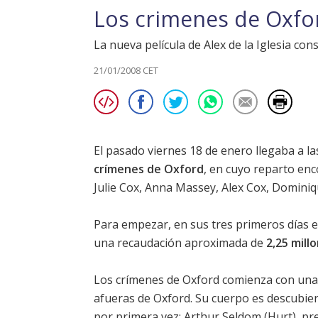
Los crimenes de Oxford
La nueva película de Alex de la Iglesia co
21/01/2008 CET
El pasado viernes 18 de enero llegaba a las
crímenes de Oxford
, en cuyo reparto en
Julie Cox
,
Anna Massey
,
Alex Cox
,
Dominiq
Para empezar, en sus tres primeros días e
una recaudación aproximada de
2,25 mill
Los crímenes de Oxford
comienza con una 
afueras de Oxford. Su cuerpo es descubi
por primera vez: Arthur Seldom (
Hurt
), p