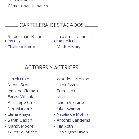
Cómo robar un banco
CARTELERA DESTACADOS
Spider-man: Brand
La patrulla canina: La
new day
dino película
El último mono
Mother Mary
ACTORES Y ACTRICES
Derek Luke
Woody Harrelson
Naomi Scott
Hank Azaria
Jemaine Clement
Tom Hanks
Forest Whitaker
Jet Li
Penélope Cruz
Julieta Serrano
Neri Marcoré
Tilda Swinton
Elena Anaya
Natalia de Molina
Sarah Gadon
Antonio Banderas
Mandy Moore
Tim Roth
Gilles Lellouche
DeVaughn Nixon