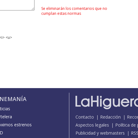
Se eliminarán los comentarios que no
cumplan estas normas
<i> <u>
INEMANÍA
icias
telera
Contacto
Redacción
Reco
óximos estrenos
Aspectos legales
Política de
D
Publicidad y webmasters
RS