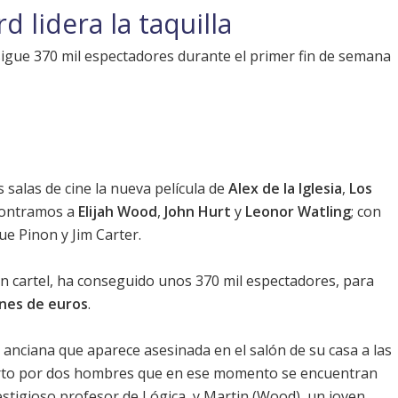
 lidera la taquilla
nsigue 370 mil espectadores durante el primer fin de semana
 salas de cine la nueva película de
Alex de la Iglesia
,
Los
contramos a
Elijah Wood
,
John Hurt
y
Leonor Watling
; con
ue Pinon
y
Jim Carter
.
n cartel, ha conseguido unos 370 mil espectadores, para
ones de euros
.
anciana que aparece asesinada en el salón de su casa a las
erto por dos hombres que en ese momento se encuentran
restigioso profesor de Lógica, y Martin (
Wood
), un joven