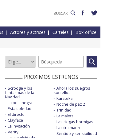
os
Actores y actrices
Carteles
Box-office
PROXIMOS ESTRENOS
Scrooge y los
Ahora los suegros
fantasmas de la
son ellos
Navidad
Karateka
La bola negra
Noche de paz 2
Esta soledad
Trinidad
El director
La maleta
Clayface
Las ciegas hormigas
La invitación
La otra madre
Verity
Sentido y sensibilidad
La isla olvidada