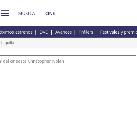
MÚSICA
CINE
óximos estrenos
DVD
Avances
Tráilers
Festivales y premi
 taquilla
 del cineasta Christopher Nolan