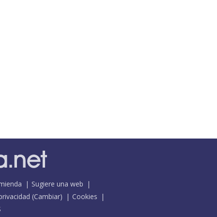
mienda
Sugiere una web
 privacidad
(
Cambiar
)
Cookies
S