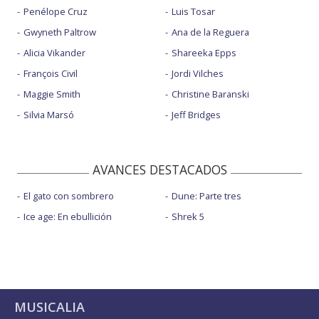
Penélope Cruz
Luis Tosar
Gwyneth Paltrow
Ana de la Reguera
Alicia Vikander
Shareeka Epps
François Civil
Jordi Vilches
Maggie Smith
Christine Baranski
Silvia Marsó
Jeff Bridges
AVANCES DESTACADOS
El gato con sombrero
Dune: Parte tres
Ice age: En ebullición
Shrek 5
MUSICALIA