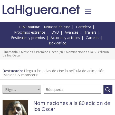
CINEMANÍA:
Noticias de cine
Cartelera
Próximos estrenos
DVD
Avances
Tráilers
Festivales y premios
Actores y actrices
Carteles
Box-office
Cinemanía
>
Noticias
>
Premios Oscar
(
N
) > Nominaciones a la 80 edicion
de los Oscar
Destacado:
Llega a las salas de cine la película de animación
'Minions & monsters'
Nominaciones a la 80 edicion de
los Oscar