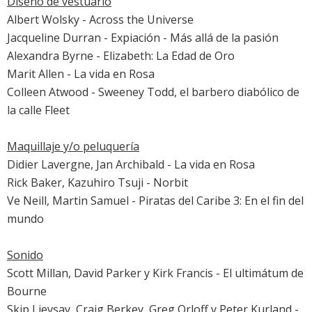
Diseño de vestuario
Albert Wolsky -
Across the Universe
Jacqueline Durran -
Expiación - Más allá de la pasión
Alexandra Byrne -
Elizabeth: La Edad de Oro
Marit Allen -
La vida en Rosa
Colleen Atwood -
Sweeney Todd, el barbero diabólico de
la calle Fleet
Maquillaje y/o peluquería
Didier Lavergne, Jan Archibald -
La vida en Rosa
Rick Baker, Kazuhiro Tsuji -
Norbit
Ve Neill, Martin Samuel -
Piratas del Caribe 3: En el fin del
mundo
Sonido
Scott Millan, David Parker y Kirk Francis -
El ultimátum de
Bourne
Skip Lievsay, Craig Berkey, Greg Orloff y Peter Kurland -