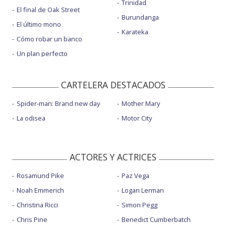
Trinidad
El final de Oak Street
Burundanga
El último mono
Karateka
Cómo robar un banco
Un plan perfecto
CARTELERA DESTACADOS
Spider-man: Brand new day
Mother Mary
La odisea
Motor City
ACTORES Y ACTRICES
Rosamund Pike
Paz Vega
Noah Emmerich
Logan Lerman
Christina Ricci
Simon Pegg
Chris Pine
Benedict Cumberbatch