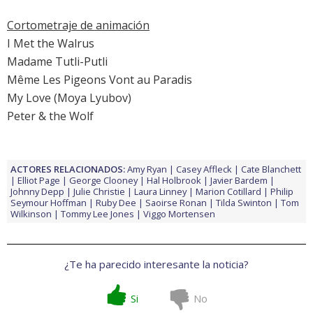
Cortometraje de animación
I Met the Walrus
Madame Tutli-Putli
Même Les Pigeons Vont au Paradis
My Love (Moya Lyubov)
Peter & the Wolf
ACTORES RELACIONADOS:
Amy Ryan
Casey Affleck
Cate Blanchett
Elliot Page
George Clooney
Hal Holbrook
Javier Bardem
Johnny Depp
Julie Christie
Laura Linney
Marion Cotillard
Philip
Seymour Hoffman
Ruby Dee
Saoirse Ronan
Tilda Swinton
Tom
Wilkinson
Tommy Lee Jones
Viggo Mortensen
¿Te ha parecido interesante la noticia?
Si
No