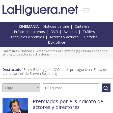
CINEMANÍA:
Noticias de cine
Cartelera
Próximos estrenos
DVD
Avances
Tráilers
Festivales y premios
Actores y actrices
Carteles
Box-office
Cinemanía
>
Noticias
>
Screen Actors Guild Awards
(
N
) > Premiados por el
sindicato de actores y directores
Destacado:
Emily Blunt y Josh O'Connor protagonizan 'El día de
la revelación' de Steven Spielberg
Premiados por el sindicato de
actores y directores