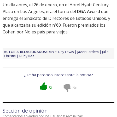
Un día antes, el 26 de enero, en el Hotel Hyatt Century
Plaza en Los Angeles, era el turno del
DGA Award
que
entrega el Sindicato de Directores de Estados Unidos, y
que alcanzaba su edición nº60. Fueron premiados los
Cohen por
No es país para viejos
.
ACTORES RELACIONADOS:
Daniel Day-Lewis
Javier Bardem
Julie
Christie
Ruby Dee
¿Te ha parecido interesante la noticia?
Si
No
Sección de opinión
Comentarios enviados por los usuarios!
(
Actualizar
)