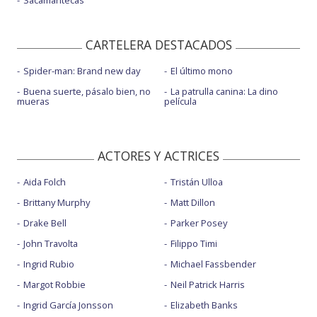
Sacamantecas
CARTELERA DESTACADOS
Spider-man: Brand new day
El último mono
Buena suerte, pásalo bien, no
La patrulla canina: La dino
mueras
película
ACTORES Y ACTRICES
Aida Folch
Tristán Ulloa
Brittany Murphy
Matt Dillon
Drake Bell
Parker Posey
John Travolta
Filippo Timi
Ingrid Rubio
Michael Fassbender
Margot Robbie
Neil Patrick Harris
Ingrid García Jonsson
Elizabeth Banks