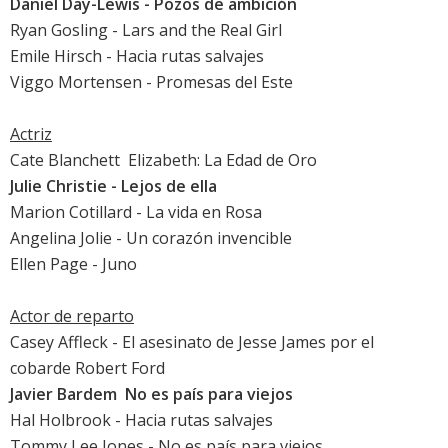
Daniel Day-Lewis
-
Pozos de ambición
Ryan Gosling
-
Lars and the Real Girl
Emile Hirsch
-
Hacia rutas salvajes
Viggo Mortensen
-
Promesas del Este
Actriz
Cate Blanchett

Elizabeth: La Edad de Oro
Julie Christie
-
Lejos de ella
Marion Cotillard
-
La vida en Rosa
Angelina Jolie
-
Un corazón invencible
Ellen Page
-
Juno
Actor de reparto
Casey Affleck
-
El asesinato de Jesse James por el
cobarde Robert Ford
Javier Bardem

No es país para viejos
Hal Holbrook
-
Hacia rutas salvajes
Tommy Lee Jones
-
No es país para viejos