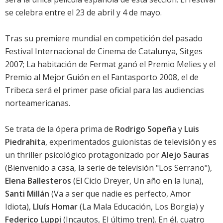
se celebra entre el 23 de abril y 4 de mayo.
Tras su premiere mundial en competición del pasado
Festival Internacional de Cinema de Catalunya, Sitges
2007
;
La habitación de Fermat
ganó el Premio Melies y el
Premio al Mejor Guión en el Fantasporto 2008, el de
Tribeca será el primer pase oficial para las audiencias
norteamericanas.
Se trata de la ópera prima de
Rodrigo Sopeña
y
Luis
Piedrahita
, experimentados guionistas de televisión y es
un thriller psicológico protagonizado por
Alejo Sauras
(
Bienvenido a casa
, la serie de televisión "Los Serrano"),
Elena Ballesteros
(
El Ciclo Dreyer
,
Un año en la luna
),
Santi Millán
(
Va a ser que nadie es perfecto
,
Amor
Idiota
),
Lluís Homar
(
La Mala Educación
,
Los Borgia
) y
Federico Luppi
(
Incautos
,
El último tren
). En él, cuatro