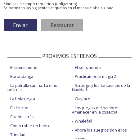
*Indica un campo requerido (obligatorio)
Se permiten las siguientes etiquetas en el mensaje <b> <i> <u>
PROXIMOS ESTRENOS
El último mono
El ser querido
Burundanga
Prácticamente magia 2
La patrulla canina: La dino
Scrooge y los fantasmas de la
película
Navidad
La bola negra
Clayface
El director
Los juegos del hambre:
Amanecer en la cosecha
Cuenta atrás
Whalefall
Cómo robar un banco
Ahora los suegros son ellos
Trinidad