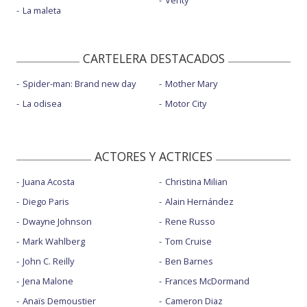
Verity
La maleta
CARTELERA DESTACADOS
Spider-man: Brand new day
Mother Mary
La odisea
Motor City
ACTORES Y ACTRICES
Juana Acosta
Christina Milian
Diego Paris
Alain Hernández
Dwayne Johnson
Rene Russo
Mark Wahlberg
Tom Cruise
John C. Reilly
Ben Barnes
Jena Malone
Frances McDormand
Anaïs Demoustier
Cameron Diaz