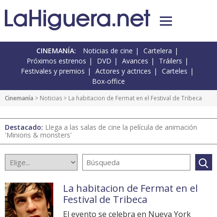
CINEMANÍA:
Noticias de cine
Cartelera
Próximos estrenos
DVD
Avances
Tráilers
Festivales y premios
Actores y actrices
Carteles
Box-office
Cinemanía
>
Noticias
> La habitacion de Fermat en el Festival de Tribeca
Destacado:
Llega a las salas de cine la película de animación
'Minions & monsters'
La habitacion de Fermat en el
Festival de Tribeca
El evento se celebra en Nueva York