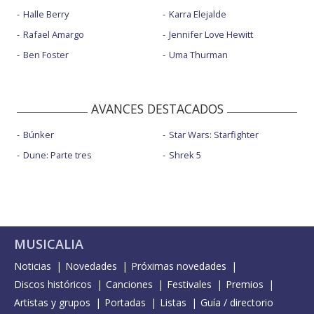
Halle Berry
Karra Elejalde
Rafael Amargo
Jennifer Love Hewitt
Ben Foster
Uma Thurman
AVANCES DESTACADOS
Búnker
Star Wars: Starfighter
Dune: Parte tres
Shrek 5
MUSICALIA
Noticias
Novedades
Próximas novedades
Discos históricos
Canciones
Festivales
Premios
Artistas y grupos
Portadas
Listas
Guía / directorio