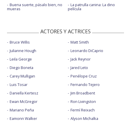
Buena suerte, pásalo bien, no
La patrulla canina: La dino
mueras
película
ACTORES Y ACTRICES
Bruce Willis
Matt Smith
Julianne Hough
Leonardo DiCaprio
Leila George
Jack Reynor
Diego Boneta
Jared Leto
Carey Mulligan
Penélope Cruz
Luis Tosar
Fernando Tejero
Daniella Kertesz
Jim Broadbent
Ewan McGregor
Ron Livingston
Mariano Peña
Fermí Reixach
Eamonn Walker
Alyson Michalka