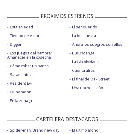
PROXIMOS ESTRENOS
Esta soledad
El ser querido
Tiempo de victoria
La bola negra
Digger
Ahora los suegros son ellos
Los juegos del hambre:
Burundanga
Amanecer en la cosecha
La isla olvidada
Cómo robar un banco
Cuenta atrás
Sacamantecas
El final de Oak Street
Resident Evil
Una noche al año
La invitación
En la zona gris
CARTELERA DESTACADOS
Spider-man: Brand new day
El último mono