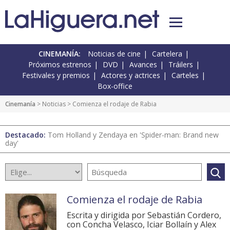
CINEMANÍA:
Noticias de cine
Cartelera
Próximos estrenos
DVD
Avances
Tráilers
Festivales y premios
Actores y actrices
Carteles
Box-office
Cinemanía
>
Noticias
> Comienza el rodaje de Rabia
Destacado:
Tom Holland y Zendaya en 'Spider-man: Brand new
day'
Comienza el rodaje de Rabia
Escrita y dirigida por Sebastián Cordero,
con Concha Velasco, Iciar Bollaín y Alex