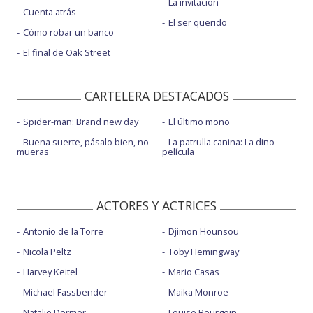
La invitación
Cuenta atrás
El ser querido
Cómo robar un banco
El final de Oak Street
CARTELERA DESTACADOS
Spider-man: Brand new day
El último mono
Buena suerte, pásalo bien, no
La patrulla canina: La dino
mueras
película
ACTORES Y ACTRICES
Antonio de la Torre
Djimon Hounsou
Nicola Peltz
Toby Hemingway
Harvey Keitel
Mario Casas
Michael Fassbender
Maika Monroe
Natalie Dormer
Louise Bourgoin