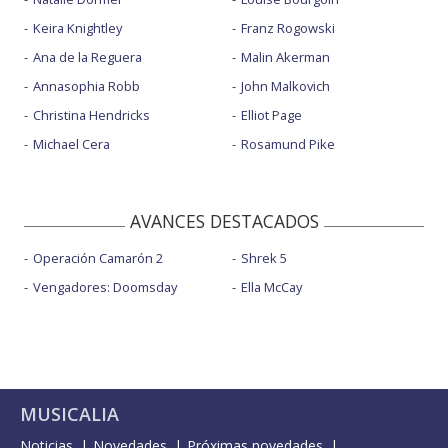
Keira Knightley
Franz Rogowski
Ana de la Reguera
Malin Akerman
Annasophia Robb
John Malkovich
Christina Hendricks
Elliot Page
Michael Cera
Rosamund Pike
AVANCES DESTACADOS
Operación Camarón 2
Shrek 5
Vengadores: Doomsday
Ella McCay
MUSICALIA
Noticias
Novedades
Próximas novedades