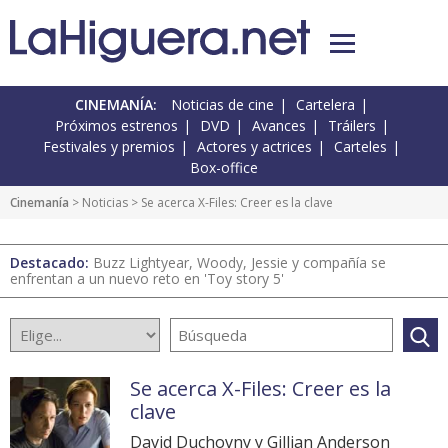
CINEMANÍA:
Noticias de cine
Cartelera
Próximos estrenos
DVD
Avances
Tráilers
Festivales y premios
Actores y actrices
Carteles
Box-office
Cinemanía
>
Noticias
> Se acerca X-Files: Creer es la clave
Destacado:
Buzz Lightyear, Woody, Jessie y compañía se
enfrentan a un nuevo reto en 'Toy story 5'
Se acerca X-Files: Creer es la
clave
David Duchovny y Gillian Anderson