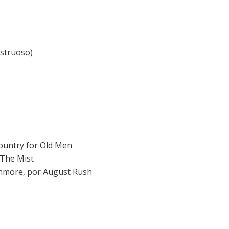
struoso)
ountry for Old Men
The Mist
ghmore
, por
August Rush