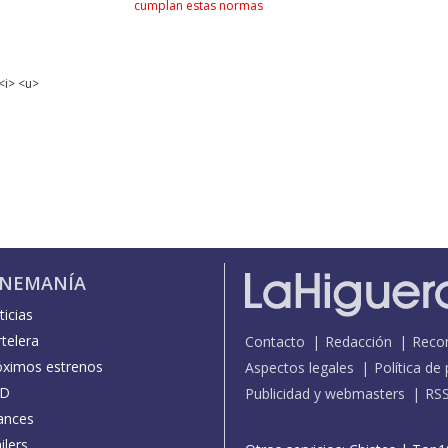
cumplan estas normas
<i> <u>
INEMANÍA
icias
telera
Contacto
Redacción
Reco
óximos estrenos
Aspectos legales
Política de
D
Publicidad y webmasters
RS
ances
ilers