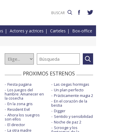
os
Actores y actrices
Carteles
Box-office
PROXIMOS ESTRENOS
Fiesta pagäna
Las ciegas hormigas
Los juegos del
Un plan perfecto
hambre: Amanecer en
Prácticamente magia 2
la cosecha
En el corazón de la
En la zona gris
bestia
Resident Evil
Digger
Ahora los suegros
Sentido y sensibilidad
son ellos
Noche de paz 2
El director
Scrooge y los
La otra madre
fantasmas de la