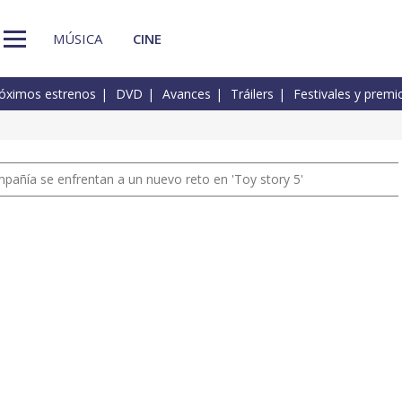
MÚSICA
CINE
óximos estrenos
DVD
Avances
Tráilers
Festivales y premi
pañía se enfrentan a un nuevo reto en 'Toy story 5'