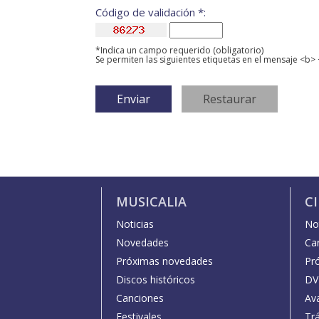
Código de validación *:
*Indica un campo requerido (obligatorio)
Se permiten las siguientes etiquetas en el mensaje <b> 
MUSICALIA
C
Noticias
Not
Novedades
Car
Próximas novedades
Pr
Discos históricos
DV
Canciones
Av
Festivales
Trá