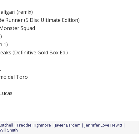
ligari (remix)
e Runner (5 Disc Ultimate Edition)
e Monster Squad
)
n 1)
eaks (Definitive Gold Box Ed.)
.
rmo del Toro
Lucas
Mitchell
Freddie Highmore
Javier Bardem
Jennifer Love Hewitt
Will Smith