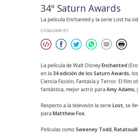
34º Saturn Awards
La película Enchanted y la serie Lost ha s
27/06/2008 CET
La película de Walt Disney
Enchanted
(Enc
en la
34 edición de los Saturn Awards
, l
Ciencia Ficción, Fantasía y Terror. El film
fantástica, mejor actriz para
Amy Adams
,
Respecto a la televisón la serie
Lost
, se l
para
Matthew Fox
.
Películas como
Sweeney Todd
,
Ratatouil