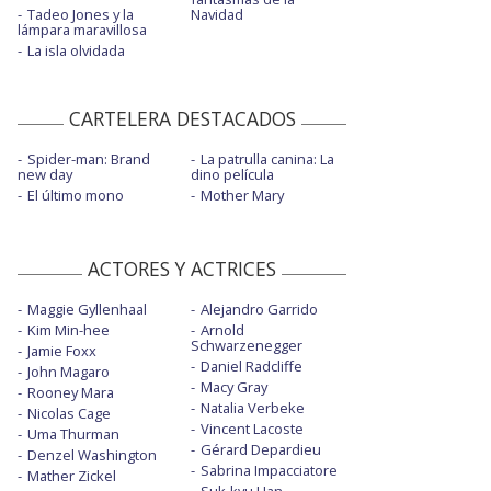
Tadeo Jones y la
Navidad
lámpara maravillosa
La isla olvidada
CARTELERA DESTACADOS
Spider-man: Brand
La patrulla canina: La
new day
dino película
El último mono
Mother Mary
ACTORES Y ACTRICES
Maggie Gyllenhaal
Alejandro Garrido
Kim Min-hee
Arnold
Schwarzenegger
Jamie Foxx
Daniel Radcliffe
John Magaro
Macy Gray
Rooney Mara
Natalia Verbeke
Nicolas Cage
Vincent Lacoste
Uma Thurman
Gérard Depardieu
Denzel Washington
Sabrina Impacciatore
Mather Zickel