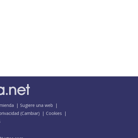
mienda
Sugiere una web
 privacidad
(
Cambiar
)
Cookies
S