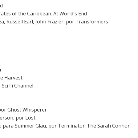
d
rates of the Caribbean: At World's End
za, Russell Earl, John Frazier, por
Transformers
r
ue Harvest
 Sci Fi Channel
 por Ghost Whisperer
merson, por Lost
do para
Summer Glau
, por Terminator: The Sarah Connor