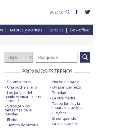
os
Actores y actrices
Carteles
Box-office
PROXIMOS ESTRENOS
Sacamantecas
Noche de paz 2
Una noche al año
Un plan perfecto
Los juegos del
Trinidad
hambre: Amanecer en
La otra madre
la cosecha
Tadeo Jones y la
Scrooge y los
lámpara maravillosa
fantasmas de la
Clayface
Navidad
El ser querido
El nido
La isla olvidada
Tiempo de victoria