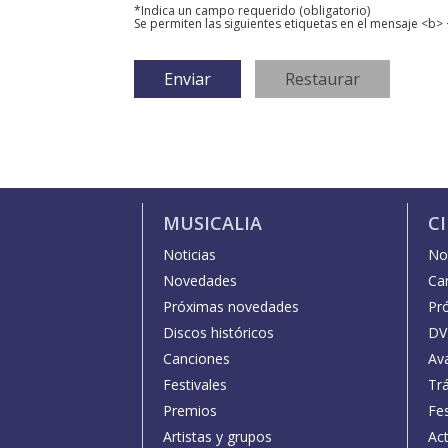
*Indica un campo requerido (obligatorio)
Se permiten las siguientes etiquetas en el mensaje <b> 
MUSICALIA
C
Noticias
Not
Novedades
Car
Próximas novedades
Pr
Discos históricos
DV
Canciones
Av
Festivales
Trá
Premios
Fe
Artistas y grupos
Act