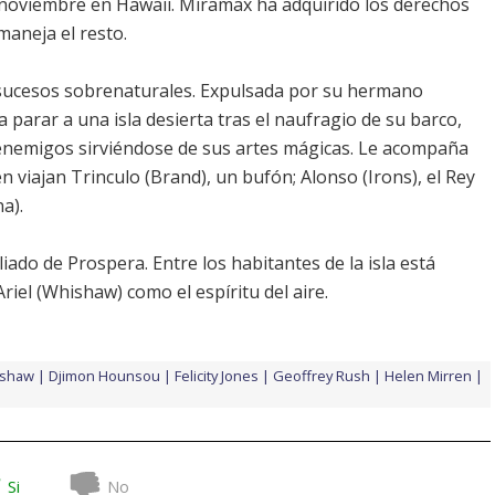
 noviembre en Hawaii. Miramax ha adquirido los derechos
 maneja el resto.
y sucesos sobrenaturales. Expulsada por su hermano
 a parar a una isla desierta tras el naufragio de su barco,
nemigos sirviéndose de sus artes mágicas. Le acompaña
én viajan Trinculo (
Brand
), un bufón; Alonso (
Irons
), el Rey
na
).
aliado de Prospera. Entre los habitantes de la isla está
riel (
Whishaw
) como el espíritu del aire.
ishaw
Djimon Hounsou
Felicity Jones
Geoffrey Rush
Helen Mirren
Si
No