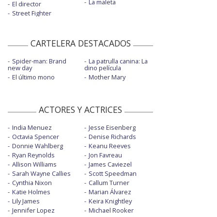
La maleta
El director
Street Fighter
CARTELERA DESTACADOS
Spider-man: Brand
La patrulla canina: La
new day
dino película
El último mono
Mother Mary
ACTORES Y ACTRICES
India Menuez
Jesse Eisenberg
Octavia Spencer
Denise Richards
Donnie Wahlberg
Keanu Reeves
Ryan Reynolds
Jon Favreau
Allison Williams
James Caviezel
Sarah Wayne Callies
Scott Speedman
Cynthia Nixon
Callum Turner
Katie Holmes
Marian Álvarez
Lily James
Keira Knightley
Jennifer Lopez
Michael Rooker