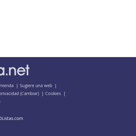
mienda
Sugiere una web
 privacidad
(
Cambiar
)
Cookies
S
0Listas.com