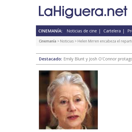
CINEMANÍA:
Noticias de cine
Cartelera
Pr
Cinemanía
>
Noticias
> Helen Mirren encabeza el repar
Destacado:
Emily Blunt y Josh O'Connor protagon