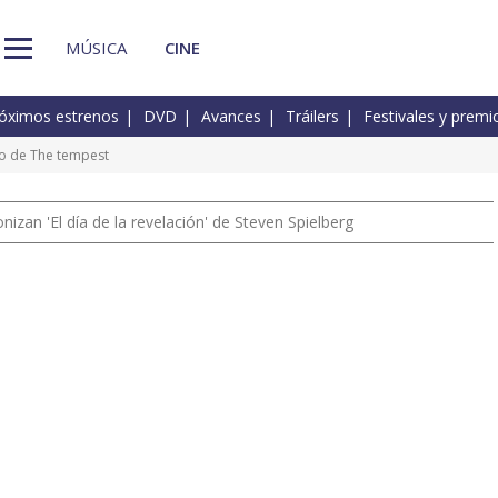
MÚSICA
CINE
óximos estrenos
DVD
Avances
Tráilers
Festivales y premi
to de The tempest
izan 'El día de la revelación' de Steven Spielberg