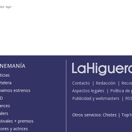
<i> <u>
INEMANÍA
icias
telera
Contacto
Redacción
Reco
óximos estrenos
Aspectos legales
Política de
D
Publicidad y webmasters
RS
ances
ilers
Otros servicios:
Chistes
|
Top1
stivales + premios
ores y actrices