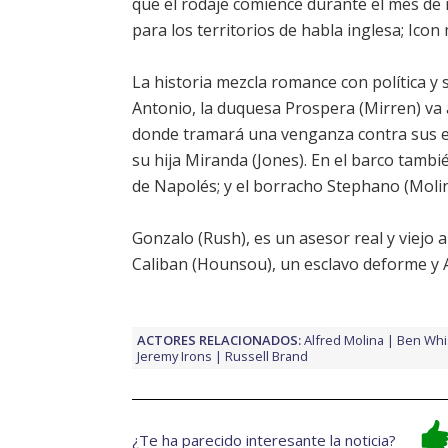
que el rodaje comience durante el mes de
para los territorios de habla inglesa; Icon
La historia mezcla romance con política 
Antonio, la duquesa Prospera (
Mirren
) va
donde tramará una venganza contra sus e
su hija Miranda (
Jones
). En el barco tambi
de Napolés; y el borracho Stephano (
Moli
Gonzalo (
Rush
), es un asesor real y viejo 
Caliban (
Hounsou
), un esclavo deforme y A
ACTORES RELACIONADOS:
Alfred Molina
Ben Wh
Jeremy Irons
Russell Brand
¿Te ha parecido interesante la noticia?