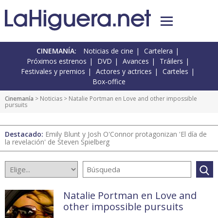
CINEMANÍA:
Noticias de cine
Cartelera
Próximos estrenos
DVD
Avances
Tráilers
Festivales y premios
Actores y actrices
Carteles
Box-office
Cinemanía
>
Noticias
> Natalie Portman en Love and other impossible
pursuits
Destacado:
Emily Blunt y Josh O'Connor protagonizan 'El día de
la revelación' de Steven Spielberg
Natalie Portman en Love and
other impossible pursuits