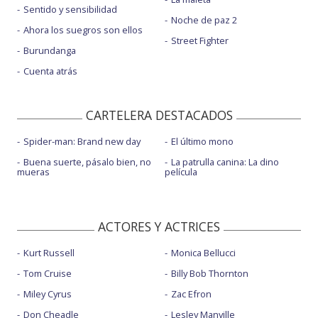
Sentido y sensibilidad
Noche de paz 2
Ahora los suegros son ellos
Street Fighter
Burundanga
Cuenta atrás
CARTELERA DESTACADOS
Spider-man: Brand new day
El último mono
Buena suerte, pásalo bien, no
La patrulla canina: La dino
mueras
película
ACTORES Y ACTRICES
Kurt Russell
Monica Bellucci
Tom Cruise
Billy Bob Thornton
Miley Cyrus
Zac Efron
Don Cheadle
Lesley Manville