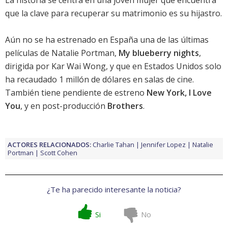
La historia se centra en una joven mujer que encuentra
que la clave para recuperar su matrimonio es su hijastro.
Aún no se ha estrenado en España una de las últimas
películas de
Natalie Portman
,
My blueberry nights
,
dirigida por
Kar Wai Wong
, y que en Estados Unidos solo
ha recaudado 1 millón de dólares en salas de cine.
También tiene pendiente de estreno
New York, I Love
You
, y en post-producción
Brothers
.
ACTORES RELACIONADOS:
Charlie Tahan
Jennifer Lopez
Natalie
Portman
Scott Cohen
¿Te ha parecido interesante la noticia?
Si
No