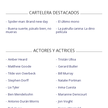
CARTELERA DESTACADOS
Spider-man: Brand new day
El último mono
Buena suerte, pásalo bien, no
La patrulla canina: La dino
mueras
película
ACTORES Y ACTRICES
Amber Heard
Tristán Ulloa
Matthew Goode
Gerard Butler
Tilde von Overbeck
Bill Murray
Stephen Dorff
Natalie Portman
Liv Tyler
Inma Cuesta
Ben Mendelsohn
Marianne Denicourt
Antonio Durán Morris
Jon Voight