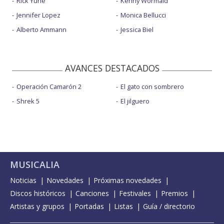
Rick Yune
Kenny Wormald
Jennifer Lopez
Monica Bellucci
Alberto Ammann
Jessica Biel
AVANCES DESTACADOS
Operación Camarón 2
El gato con sombrero
Shrek 5
El jilguero
MUSICALIA
Noticias
Novedades
Próximas novedades
Discos históricos
Canciones
Festivales
Premios
Artistas y grupos
Portadas
Listas
Guía / directorio