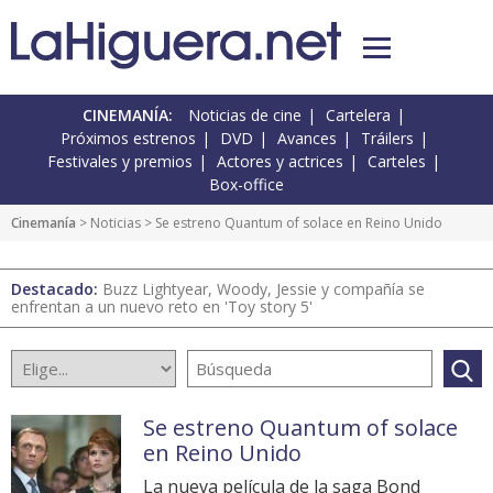
CINEMANÍA:
Noticias de cine
Cartelera
Próximos estrenos
DVD
Avances
Tráilers
Festivales y premios
Actores y actrices
Carteles
Box-office
Cinemanía
>
Noticias
> Se estreno Quantum of solace en Reino Unido
Destacado:
Buzz Lightyear, Woody, Jessie y compañía se
enfrentan a un nuevo reto en 'Toy story 5'
Se estreno Quantum of solace
en Reino Unido
La nueva película de la saga Bond