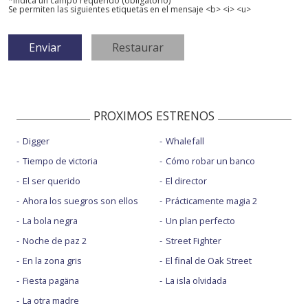
*Indica un campo requerido (obligatorio)
Se permiten las siguientes etiquetas en el mensaje <b> <i> <u>
PROXIMOS ESTRENOS
Digger
Whalefall
Tiempo de victoria
Cómo robar un banco
El ser querido
El director
Ahora los suegros son ellos
Prácticamente magia 2
La bola negra
Un plan perfecto
Noche de paz 2
Street Fighter
En la zona gris
El final de Oak Street
Fiesta pagäna
La isla olvidada
La otra madre