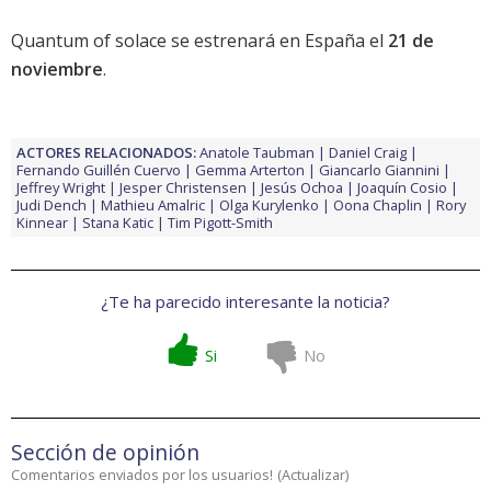
Quantum of solace
se estrenará en España el
21 de
noviembre
.
ACTORES RELACIONADOS:
Anatole Taubman
Daniel Craig
Fernando Guillén Cuervo
Gemma Arterton
Giancarlo Giannini
Jeffrey Wright
Jesper Christensen
Jesús Ochoa
Joaquín Cosio
Judi Dench
Mathieu Amalric
Olga Kurylenko
Oona Chaplin
Rory
Kinnear
Stana Katic
Tim Pigott-Smith
¿Te ha parecido interesante la noticia?
Si
No
Sección de opinión
Comentarios enviados por los usuarios!
(
Actualizar
)