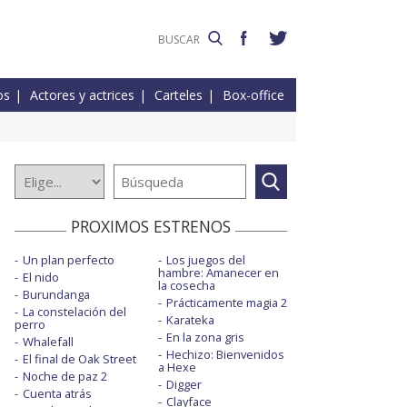
os
Actores y actrices
Carteles
Box-office
PROXIMOS ESTRENOS
Un plan perfecto
Los juegos del
hambre: Amanecer en
El nido
la cosecha
Burundanga
Prácticamente magia 2
La constelación del
Karateka
perro
En la zona gris
Whalefall
Hechizo: Bienvenidos
El final de Oak Street
a Hexe
Noche de paz 2
Digger
Cuenta atrás
Clayface