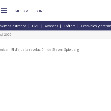
MÚSICA
CINE
óximos estrenos
DVD
Avances
Tráilers
Festivales y premi
udi 2009
izan 'El día de la revelación' de Steven Spielberg