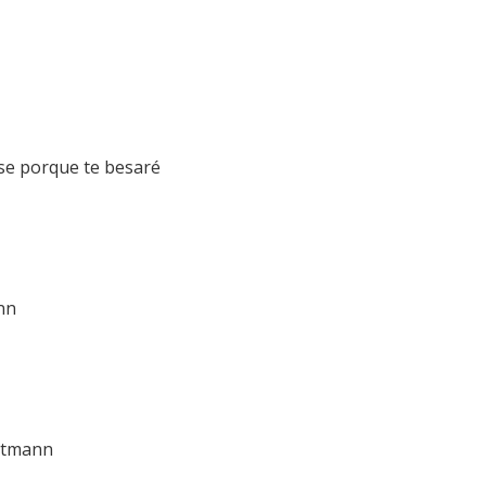
se porque te besaré
nn
utmann