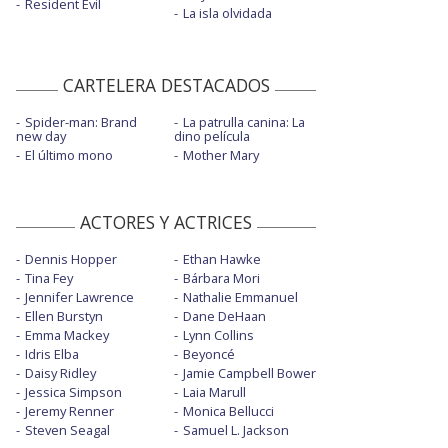
Resident Evil
La isla olvidada
CARTELERA DESTACADOS
Spider-man: Brand
La patrulla canina: La
new day
dino película
El último mono
Mother Mary
ACTORES Y ACTRICES
Dennis Hopper
Ethan Hawke
Tina Fey
Bárbara Mori
Jennifer Lawrence
Nathalie Emmanuel
Ellen Burstyn
Dane DeHaan
Emma Mackey
Lynn Collins
Idris Elba
Beyoncé
Daisy Ridley
Jamie Campbell Bower
Jessica Simpson
Laia Marull
Jeremy Renner
Monica Bellucci
Steven Seagal
Samuel L. Jackson