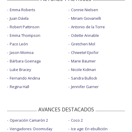
Emma Roberts
Connie Nielsen
Juan Dávila
Miriam Giovanelli
Robert Pattinson
Antonio de la Torre
Emma Thompson
Odette Annable
Paco León
Gretchen Mol
Jason Momoa
Chiwetel Ejiofor
Bárbara Goenaga
Marie Bäumer
Luke Bracey
Nicole Kidman
Fernando Andina
Sandra Bullock
Regina Hall
Jennifer Garner
AVANCES DESTACADOS
Operación Camarón 2
Coco 2
Vengadores: Doomsday
Ice age: En ebullición