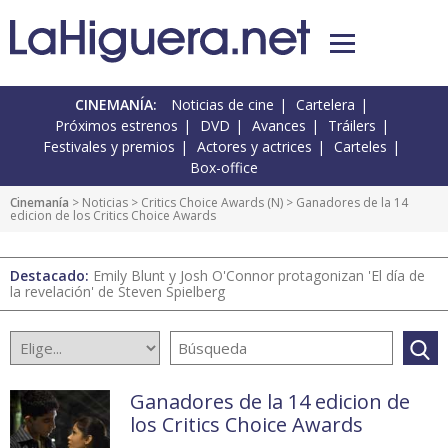
CINEMANÍA:
Noticias de cine
Cartelera
Próximos estrenos
DVD
Avances
Tráilers
Festivales y premios
Actores y actrices
Carteles
Box-office
Cinemanía
>
Noticias
>
Critics Choice Awards
(
N
) > Ganadores de la 14
edicion de los Critics Choice Awards
Destacado:
Emily Blunt y Josh O'Connor protagonizan 'El día de
la revelación' de Steven Spielberg
Ganadores de la 14 edicion de
los Critics Choice Awards