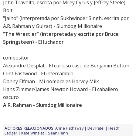
John Travolta, escrita por Miley Cyrus y Jeffrey Steele) -
Bolt
"Jaiho" (interpretada por Sukhwinder Singh, escrita por
A.R. Rahman y Gulzar) -
Slumdog Millionaire
"The Wrestler" (interpretada y escrita por Bruce
Springsteen) -
El luchador
compositor
Alexandre Desplat -
El curioso caso de Benjamin Button
Clint Eastwood -
El intercambio
Danny Elfman -
Mi nombre es Harvey Milk
Hans Zimmer/James Newton Howard -
El caballero
oscuro
A.R. Rahman -
Slumdog Millionaire
ACTORES RELACIONADOS:
Anne Hathaway
Dev Patel
Heath
Ledger
Kate Winslet
Sean Penn