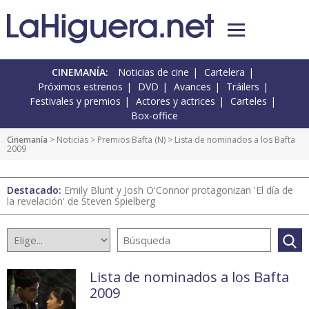
CINEMANÍA:
Noticias de cine
Cartelera
Próximos estrenos
DVD
Avances
Tráilers
Festivales y premios
Actores y actrices
Carteles
Box-office
Cinemanía
>
Noticias
>
Premios Bafta
(
N
) > Lista de nominados a los Bafta
2009
Destacado:
Emily Blunt y Josh O'Connor protagonizan 'El día de
la revelación' de Steven Spielberg
Lista de nominados a los Bafta
2009