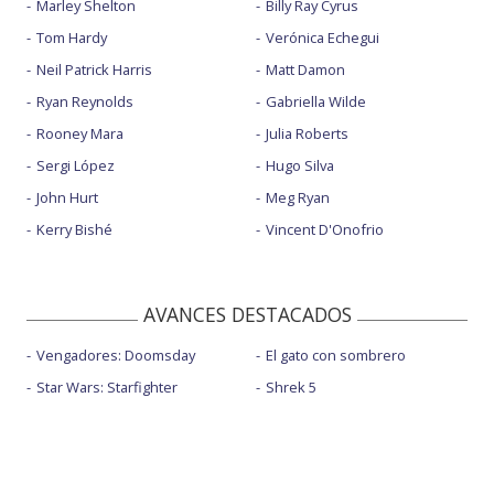
Marley Shelton
Billy Ray Cyrus
Tom Hardy
Verónica Echegui
Neil Patrick Harris
Matt Damon
Ryan Reynolds
Gabriella Wilde
Rooney Mara
Julia Roberts
Sergi López
Hugo Silva
John Hurt
Meg Ryan
Kerry Bishé
Vincent D'Onofrio
AVANCES DESTACADOS
Vengadores: Doomsday
El gato con sombrero
Star Wars: Starfighter
Shrek 5