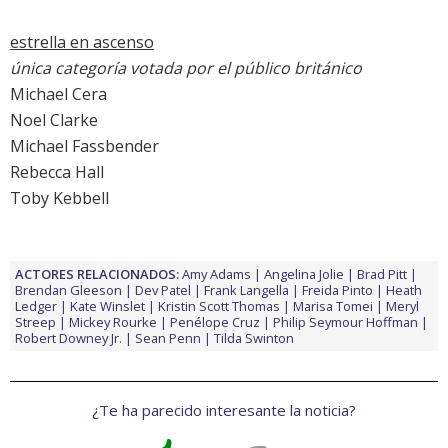
estrella en ascenso
única categoría votada por el público británico
Michael Cera
Noel Clarke
Michael Fassbender
Rebecca Hall
Toby Kebbell
ACTORES RELACIONADOS:
Amy Adams
Angelina Jolie
Brad Pitt
Brendan Gleeson
Dev Patel
Frank Langella
Freida Pinto
Heath
Ledger
Kate Winslet
Kristin Scott Thomas
Marisa Tomei
Meryl
Streep
Mickey Rourke
Penélope Cruz
Philip Seymour Hoffman
Robert Downey Jr.
Sean Penn
Tilda Swinton
¿Te ha parecido interesante la noticia?