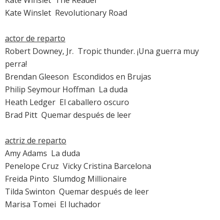
Kate Winslet

The Reader
Kate Winslet

Revolutionary Road
actor de reparto
Robert Downey, Jr.

Tropic thunder. ¡Una guerra muy
perra!
Brendan Gleeson

Escondidos en Brujas
Philip Seymour Hoffman

La duda
Heath Ledger

El caballero oscuro
Brad Pitt

Quemar después de leer
actriz de reparto
Amy Adams

La duda
Penelope Cruz

Vicky Cristina Barcelona
Freida Pinto

Slumdog Millionaire
Tilda Swinton

Quemar después de leer
Marisa Tomei

El luchador