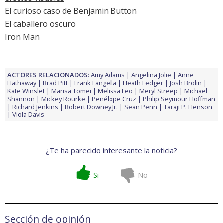
El curioso caso de Benjamin Button
El caballero oscuro
Iron Man
ACTORES RELACIONADOS:
Amy Adams
Angelina Jolie
Anne
Hathaway
Brad Pitt
Frank Langella
Heath Ledger
Josh Brolin
Kate Winslet
Marisa Tomei
Melissa Leo
Meryl Streep
Michael
Shannon
Mickey Rourke
Penélope Cruz
Philip Seymour Hoffman
Richard Jenkins
Robert Downey Jr.
Sean Penn
Taraji P. Henson
Viola Davis
¿Te ha parecido interesante la noticia?
Si
No
Sección de opinión