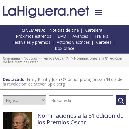
CINEMANÍA:
Noticias de cine
Cartelera
Próximos estrenos
DVD
Avances
Tráilers
Festivales y premios
Actores y actrices
Carteles
Box-office
Cinemanía
>
Noticias
>
Premios Oscar
(
N
) > Nominaciones a la 81 edicion
de los Premios Oscar
Destacado:
Emily Blunt y Josh O'Connor protagonizan 'El día de
la revelación' de Steven Spielberg
Nominaciones a la 81 edicion de
los Premios Oscar