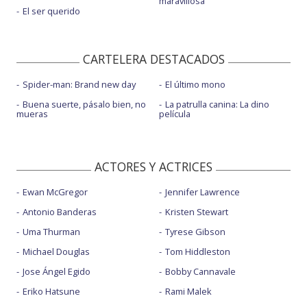
maravillosa
El ser querido
CARTELERA DESTACADOS
Spider-man: Brand new day
El último mono
Buena suerte, pásalo bien, no
La patrulla canina: La dino
mueras
película
ACTORES Y ACTRICES
Ewan McGregor
Jennifer Lawrence
Antonio Banderas
Kristen Stewart
Uma Thurman
Tyrese Gibson
Michael Douglas
Tom Hiddleston
Jose Ángel Egido
Bobby Cannavale
Eriko Hatsune
Rami Malek