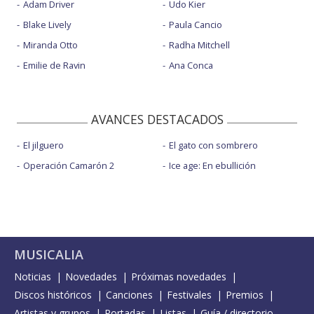
Adam Driver
Udo Kier
Blake Lively
Paula Cancio
Miranda Otto
Radha Mitchell
Emilie de Ravin
Ana Conca
AVANCES DESTACADOS
El jilguero
El gato con sombrero
Operación Camarón 2
Ice age: En ebullición
MUSICALIA
Noticias
Novedades
Próximas novedades
Discos históricos
Canciones
Festivales
Premios
Artistas y grupos
Portadas
Listas
Guía / directorio