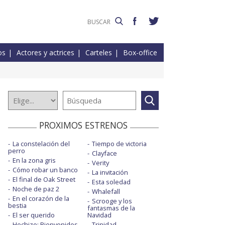
os
Actores y actrices
Carteles
Box-office
PROXIMOS ESTRENOS
La constelación del
Tiempo de victoria
perro
Clayface
En la zona gris
Verity
Cómo robar un banco
La invitación
El final de Oak Street
Esta soledad
Noche de paz 2
Whalefall
En el corazón de la
Scrooge y los
bestia
fantasmas de la
El ser querido
Navidad
Hechizo: Bienvenidos
Trinidad