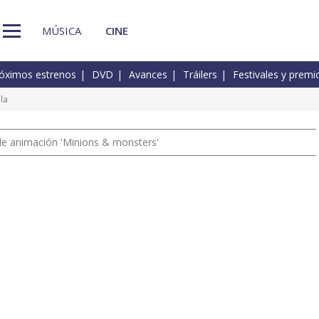
MÚSICA
CINE
óximos estrenos
DVD
Avances
Tráilers
Festivales y premi
lla
a de animación 'Minions & monsters'