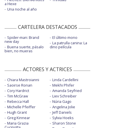
a Hexe
Una noche al año
CARTELERA DESTACADOS
Spider-man: Brand
El último mono
new day
La patrulla canina: La
Buena suerte, pásalo
dino película
bien, no mueras
ACTORES Y ACTRICES
Chiara Mastroianni
Linda Cardellini
Saoirse Ronan
Mekhi Phifer
Cory Hardrict
Amanda Seyfried
Tim McGraw
Liev Schreiber
Rebecca Hall
Núria Gago
Michelle Pfeiffer
Angelina Jolie
Hugh Grant
Jeff Daniels
Greg Kinnear
Sylvia Hoeks
Maria Grazia
Sharon Stone
Cucinotta