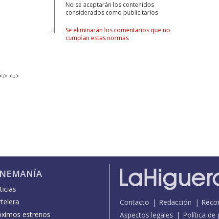
No se aceptarán los contenidos
considerados como publicitarios
Se eliminarán los comentarios que no
cumplan estas normas
<i> <u>
INEMANÍA
icias
telera
Contacto
Redacción
Reco
óximos estrenos
Aspectos legales
Política de