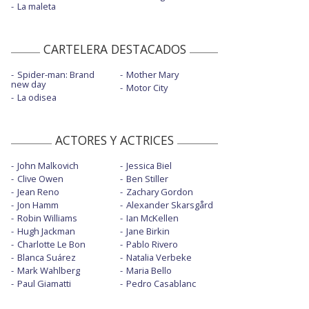
La maleta
CARTELERA DESTACADOS
Spider-man: Brand
Mother Mary
new day
Motor City
La odisea
ACTORES Y ACTRICES
John Malkovich
Jessica Biel
Clive Owen
Ben Stiller
Jean Reno
Zachary Gordon
Jon Hamm
Alexander Skarsgård
Robin Williams
Ian McKellen
Hugh Jackman
Jane Birkin
Charlotte Le Bon
Pablo Rivero
Blanca Suárez
Natalia Verbeke
Mark Wahlberg
Maria Bello
Paul Giamatti
Pedro Casablanc