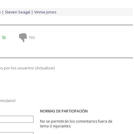
e
Steven Seagal
Vinnie Jones
Si
No
s por los usuarios!
(
Actualizar
)
ormulario!
NORMAS DE PARTICIPACIÓN
No se permitirán los comentarios fuera de
tema ó injuriantes