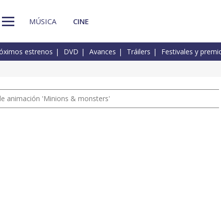
MÚSICA
CINE
óximos estrenos
DVD
Avances
Tráilers
Festivales y premi
a de animación 'Minions & monsters'