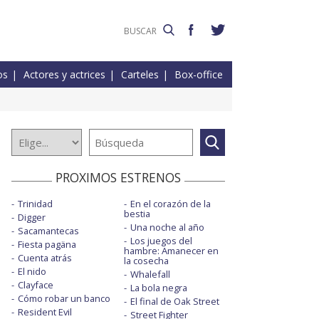
os
Actores y actrices
Carteles
Box-office
PROXIMOS ESTRENOS
Trinidad
En el corazón de la
bestia
Digger
Una noche al año
Sacamantecas
Los juegos del
Fiesta pagäna
hambre: Amanecer en
Cuenta atrás
la cosecha
El nido
Whalefall
Clayface
La bola negra
Cómo robar un banco
El final de Oak Street
Resident Evil
Street Fighter