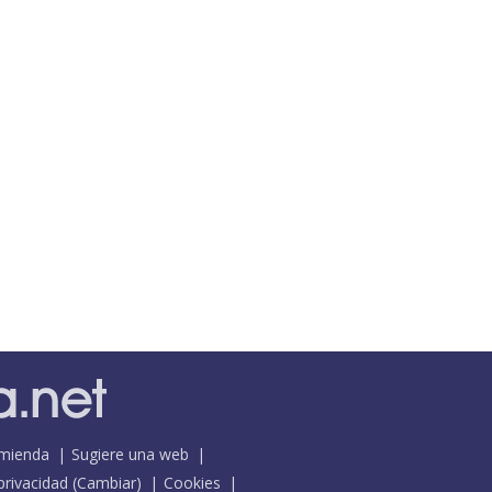
mienda
Sugiere una web
 privacidad
(
Cambiar
)
Cookies