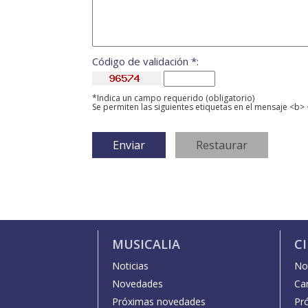
Código de validación *:
*Indica un campo requerido (obligatorio)
Se permiten las siguientes etiquetas en el mensaje <b> 
MUSICALIA
C
Noticias
Not
Novedades
Car
Próximas novedades
Pr