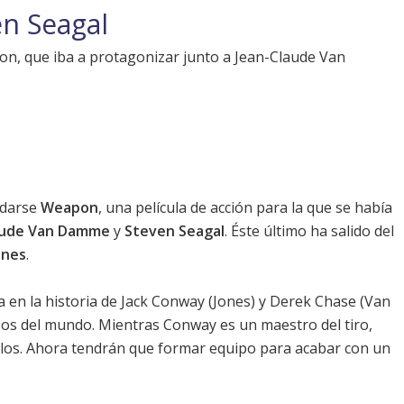
en Seagal
pon, que iba a protagonizar junto a Jean-Claude Van
odarse
Weapon
, una película de acción para la que
se había
aude Van Damme
y
Steven Seagal
. Éste último ha salido del
ones
.
 en la historia de Jack Conway (
Jones
) y Derek Chase (
Van
osos del mundo. Mientras Conway es un maestro del tiro,
llos. Ahora tendrán que formar equipo para acabar con un