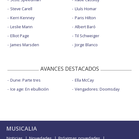
Steve Carell
Lluís Homar
Kerri Kenney
Paris Hilton
Leslie Mann
Albert Baró
Elliot Page
Til Schweiger
James Marsden
Jorge Blanco
AVANCES DESTACADOS
Dune: Parte tres
Ella McCay
Ice age: En ebullición
Vengadores: Doomsday
MUSICALIA
Noticias
Novedades
Próximas novedades