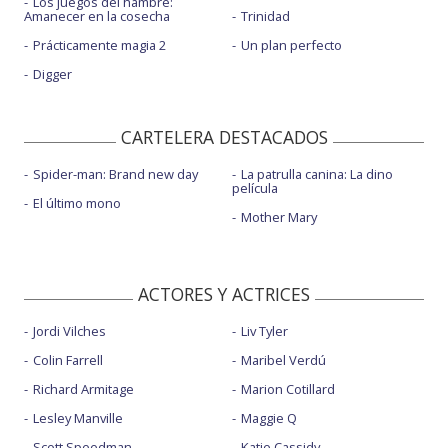
Los juegos del hambre:
Amanecer en la cosecha
Trinidad
Prácticamente magia 2
Un plan perfecto
Digger
CARTELERA DESTACADOS
Spider-man: Brand new day
La patrulla canina: La dino
película
El último mono
Mother Mary
ACTORES Y ACTRICES
Jordi Vilches
Liv Tyler
Colin Farrell
Maribel Verdú
Richard Armitage
Marion Cotillard
Lesley Manville
Maggie Q
Scott Speedman
Katie Cassidy