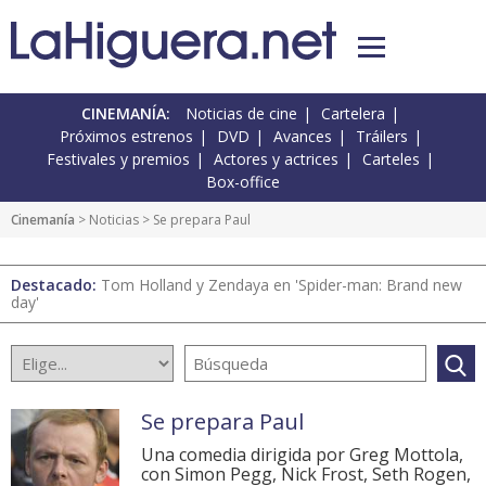
CINEMANÍA:
Noticias de cine
Cartelera
Próximos estrenos
DVD
Avances
Tráilers
Festivales y premios
Actores y actrices
Carteles
Box-office
Cinemanía
>
Noticias
> Se prepara Paul
Destacado:
Tom Holland y Zendaya en 'Spider-man: Brand new
day'
Se prepara Paul
Una comedia dirigida por Greg Mottola,
con Simon Pegg, Nick Frost, Seth Rogen,