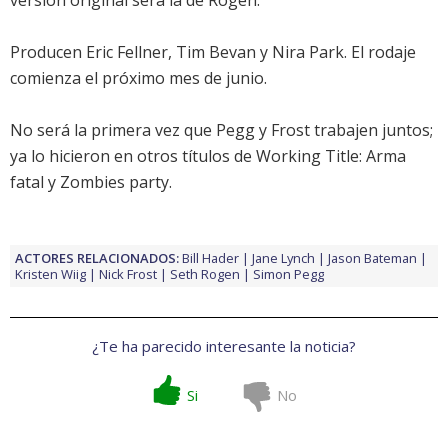
versión original será la de
Rogen
.
Producen Eric Fellner, Tim Bevan y Nira Park. El rodaje
comienza el próximo mes de junio.
No será la primera vez que
Pegg
y
Frost
trabajen juntos;
ya lo hicieron en otros títulos de Working Title:
Arma
fatal
y
Zombies party
.
ACTORES RELACIONADOS:
Bill Hader
Jane Lynch
Jason Bateman
Kristen Wiig
Nick Frost
Seth Rogen
Simon Pegg
¿Te ha parecido interesante la noticia?
Si
No