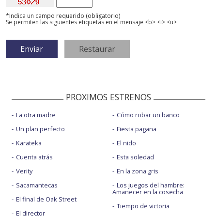
*Indica un campo requerido (obligatorio)
Se permiten las siguientes etiquetas en el mensaje <b> <i> <u>
PROXIMOS ESTRENOS
La otra madre
Cómo robar un banco
Un plan perfecto
Fiesta pagäna
Karateka
El nido
Cuenta atrás
Esta soledad
Verity
En la zona gris
Sacamantecas
Los juegos del hambre:
Amanecer en la cosecha
El final de Oak Street
Tiempo de victoria
El director