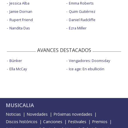
Jessica Alba
Emma Roberts
Jamie Dornan
Quim Gutiérrez
Rupert Friend
Daniel Radcliffe
Nandita Das
Ezra Miller
AVANCES DESTACADOS
Búnker
Vengadores: Doomsday
Ella McCay
Ice age: En ebullición
MUSICALIA
Noticias
Novedades
Próximas novedades
Discos históricos
Canciones
Festivales
Premios