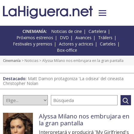
CINEMANÍA:
Noticias de cine
Cartelera
Próximos estrenos
DVD
Avances
Tráilers
Festivales y premios
Actores y actrices
Carteles
Box-office
Cinemanía
>
Noticias
> Alyssa Milano nos embrujara en la gran pantalla
Destacado:
Matt Damon protagoniza 'La odisea' del cineasta
Christopher Nolan
Alyssa Milano nos embrujara en
la gran pantalla
Interpretará y producirá 'My Girlfriend's