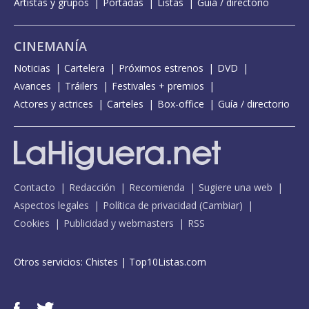
Artistas y grupos
Portadas
Listas
Guía / directorio
CINEMANÍA
Noticias
Cartelera
Próximos estrenos
DVD
Avances
Tráilers
Festivales + premios
Actores y actrices
Carteles
Box-office
Guía / directorio
Contacto
Redacción
Recomienda
Sugiere una web
Aspectos legales
Política de privacidad
(
Cambiar
)
Cookies
Publicidad y webmasters
RSS
Otros servicios:
Chistes
|
Top10Listas.com