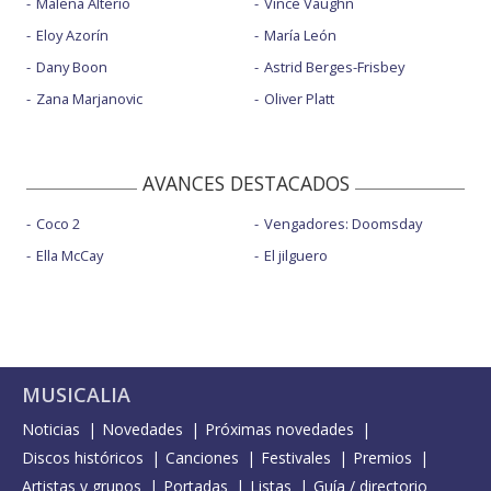
Malena Alterio
Vince Vaughn
Eloy Azorín
María León
Dany Boon
Astrid Berges-Frisbey
Zana Marjanovic
Oliver Platt
AVANCES DESTACADOS
Coco 2
Vengadores: Doomsday
Ella McCay
El jilguero
MUSICALIA
Noticias
Novedades
Próximas novedades
Discos históricos
Canciones
Festivales
Premios
Artistas y grupos
Portadas
Listas
Guía / directorio