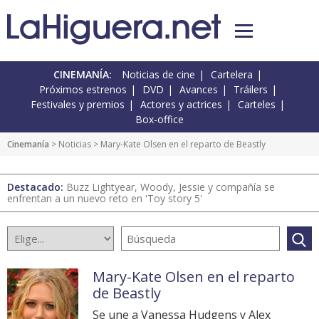
CINEMANÍA:
Noticias de cine
Cartelera
Próximos estrenos
DVD
Avances
Tráilers
Festivales y premios
Actores y actrices
Carteles
Box-office
Cinemanía
>
Noticias
> Mary-Kate Olsen en el reparto de Beastly
Destacado:
Buzz Lightyear, Woody, Jessie y compañía se
enfrentan a un nuevo reto en 'Toy story 5'
Mary-Kate Olsen en el reparto
de Beastly
Se une a Vanessa Hudgens y Alex