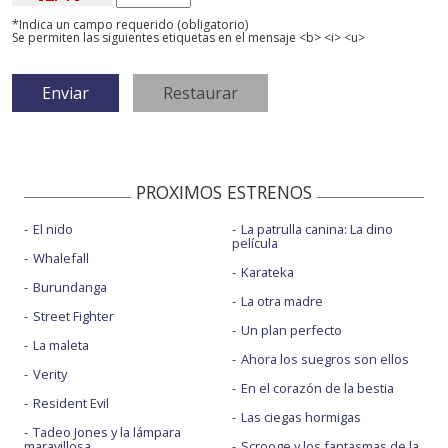
*Indica un campo requerido (obligatorio)
Se permiten las siguientes etiquetas en el mensaje <b> <i> <u>
PROXIMOS ESTRENOS
El nido
La patrulla canina: La dino
película
Whalefall
Karateka
Burundanga
La otra madre
Street Fighter
Un plan perfecto
La maleta
Ahora los suegros son ellos
Verity
En el corazón de la bestia
Resident Evil
Las ciegas hormigas
Tadeo Jones y la lámpara
maravillosa
Scrooge y los fantasmas de la