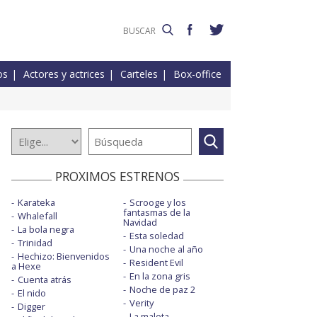
os
Actores y actrices
Carteles
Box-office
PROXIMOS ESTRENOS
Karateka
Scrooge y los
fantasmas de la
Whalefall
Navidad
La bola negra
Esta soledad
Trinidad
Una noche al año
Hechizo: Bienvenidos
Resident Evil
a Hexe
En la zona gris
Cuenta atrás
Noche de paz 2
El nido
Verity
Digger
La maleta