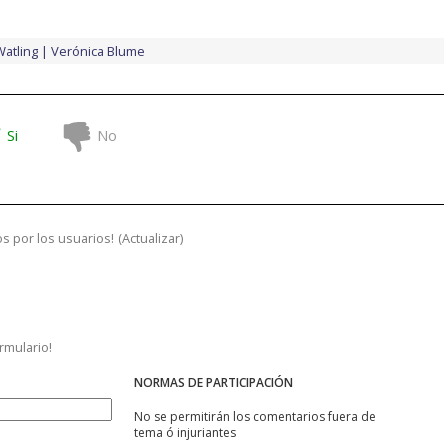
atling
Verónica Blume
Si
No
s por los usuarios!
(
Actualizar
)
ormulario!
NORMAS DE PARTICIPACIÓN
No se permitirán los comentarios fuera de
tema ó injuriantes