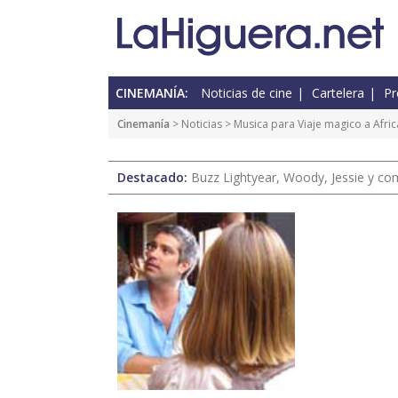
CINEMANÍA:
Noticias de cine
Cartelera
Pr
Cinemanía
>
Noticias
> Musica para Viaje magico a Afric
Destacado:
Buzz Lightyear, Woody, Jessie y com