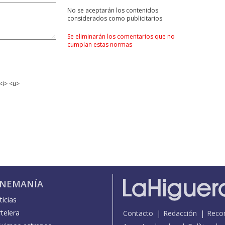
No se aceptarán los contenidos
considerados como publicitarios
Se eliminarán los comentarios que no
cumplan estas normas
<i> <u>
INEMANÍA
icias
telera
Contacto
Redacción
Reco