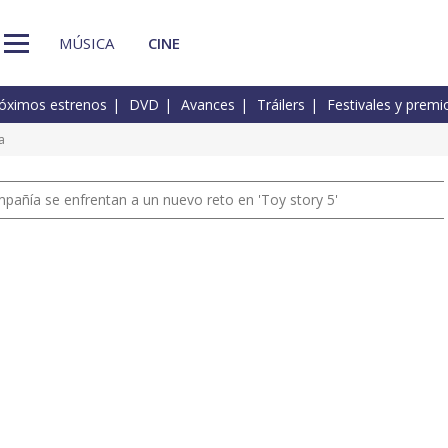
MÚSICA
CINE
óximos estrenos
DVD
Avances
Tráilers
Festivales y premi
a
pañía se enfrentan a un nuevo reto en 'Toy story 5'