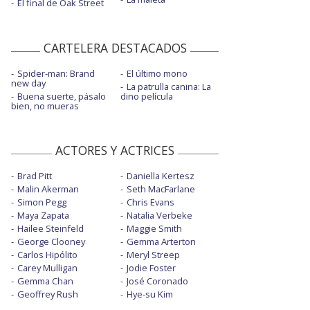
El final de Oak Street
CARTELERA DESTACADOS
Spider-man: Brand
El último mono
new day
La patrulla canina: La
Buena suerte, pásalo
dino película
bien, no mueras
ACTORES Y ACTRICES
Brad Pitt
Daniella Kertesz
Malin Akerman
Seth MacFarlane
Simon Pegg
Chris Evans
Maya Zapata
Natalia Verbeke
Hailee Steinfeld
Maggie Smith
George Clooney
Gemma Arterton
Carlos Hipólito
Meryl Streep
Carey Mulligan
Jodie Foster
Gemma Chan
José Coronado
Geoffrey Rush
Hye-su Kim