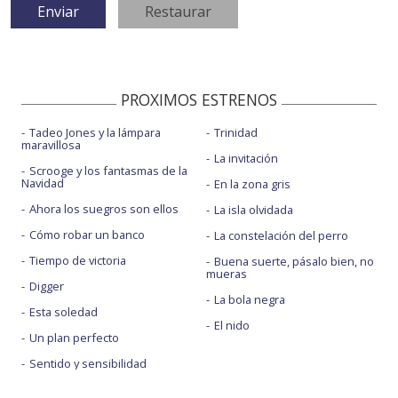
PROXIMOS ESTRENOS
Tadeo Jones y la lámpara
Trinidad
maravillosa
La invitación
Scrooge y los fantasmas de la
Navidad
En la zona gris
Ahora los suegros son ellos
La isla olvidada
Cómo robar un banco
La constelación del perro
Tiempo de victoria
Buena suerte, pásalo bien, no
mueras
Digger
La bola negra
Esta soledad
El nido
Un plan perfecto
Sentido y sensibilidad