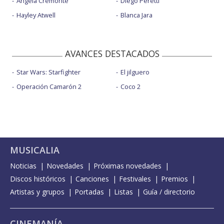
Ángela Cremonte
Diego Peretti
Hayley Atwell
Blanca Jara
AVANCES DESTACADOS
Star Wars: Starfighter
El jilguero
Operación Camarón 2
Coco 2
MUSICALIA
Noticias
Novedades
Próximas novedades
Discos históricos
Canciones
Festivales
Premios
Artistas y grupos
Portadas
Listas
Guía / directorio
CINEMANÍA