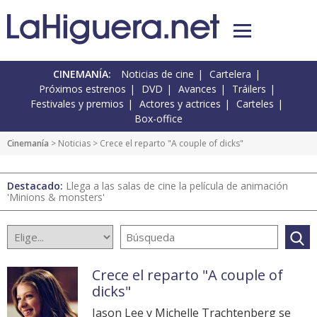
CINEMANÍA:
Noticias de cine
Cartelera
Próximos estrenos
DVD
Avances
Tráilers
Festivales y premios
Actores y actrices
Carteles
Box-office
Cinemanía
>
Noticias
> Crece el reparto "A couple of dicks"
Destacado:
Llega a las salas de cine la película de animación
'Minions & monsters'
Crece el reparto "A couple of
dicks"
Jason Lee y Michelle Trachtenberg se