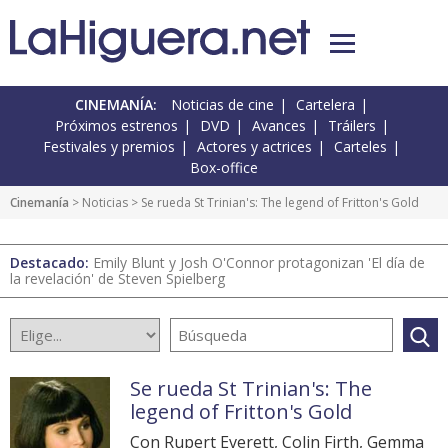
CINEMANÍA:
Noticias de cine
Cartelera
Próximos estrenos
DVD
Avances
Tráilers
Festivales y premios
Actores y actrices
Carteles
Box-office
Cinemanía
>
Noticias
> Se rueda St Trinian's: The legend of Fritton's Gold
Destacado:
Emily Blunt y Josh O'Connor protagonizan 'El día de
la revelación' de Steven Spielberg
Se rueda St Trinian's: The
legend of Fritton's Gold
Con Rupert Everett, Colin Firth, Gemma