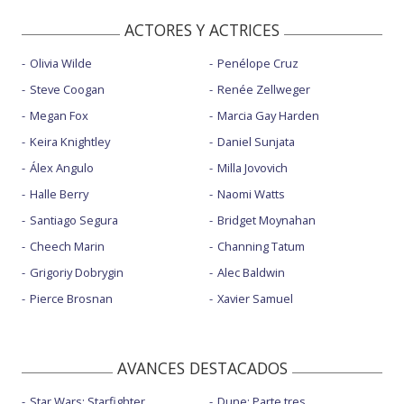
ACTORES Y ACTRICES
Olivia Wilde
Penélope Cruz
Steve Coogan
Renée Zellweger
Megan Fox
Marcia Gay Harden
Keira Knightley
Daniel Sunjata
Álex Angulo
Milla Jovovich
Halle Berry
Naomi Watts
Santiago Segura
Bridget Moynahan
Cheech Marin
Channing Tatum
Grigoriy Dobrygin
Alec Baldwin
Pierce Brosnan
Xavier Samuel
AVANCES DESTACADOS
Star Wars: Starfighter
Dune: Parte tres