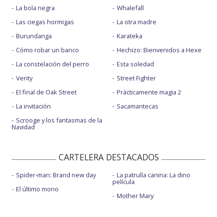
La bola negra
Whalefall
Las ciegas hormigas
La otra madre
Burundanga
Karateka
Cómo robar un banco
Hechizo: Bienvenidos a Hexe
La constelación del perro
Esta soledad
Verity
Street Fighter
El final de Oak Street
Prácticamente magia 2
La invitación
Sacamantecas
Scrooge y los fantasmas de la
Navidad
CARTELERA DESTACADOS
Spider-man: Brand new day
La patrulla canina: La dino
película
El último mono
Mother Mary