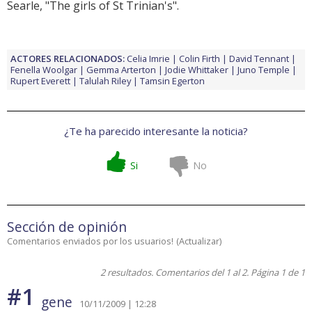
Searle, "The girls of St Trinian's".
ACTORES RELACIONADOS:
Celia Imrie
Colin Firth
David Tennant
Fenella Woolgar
Gemma Arterton
Jodie Whittaker
Juno Temple
Rupert Everett
Talulah Riley
Tamsin Egerton
¿Te ha parecido interesante la noticia?
Si
No
Sección de opinión
Comentarios enviados por los usuarios!
(
Actualizar
)
2 resultados. Comentarios del 1 al 2. Página 1 de 1
#1
gene
10/11/2009 | 12:28