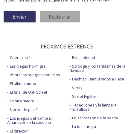
Se permiten las siguientes etiquetas en el mensaje <b> <i> <u>
PROXIMOS ESTRENOS
Cuenta atrás
Esta soledad
Las ciegas hormigas
Scrooge y los fantasmas de la
Navidad
Ahora los suegros son ellos
Hechizo: Bienvenidos a Hexe
El último mono
Verity
El final de Oak Street
Street Fighter
La otra madre
Tadeo Jones y la lámpara
maravillosa
Noche de paz 2
En el corazón de la bestia
Los juegos del hambre:
Amanecer en la cosecha
La bola negra
El director