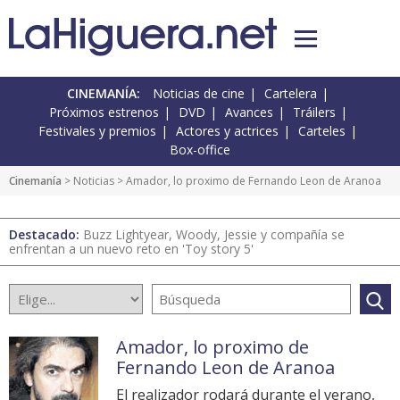
CINEMANÍA:
Noticias de cine
Cartelera
Próximos estrenos
DVD
Avances
Tráilers
Festivales y premios
Actores y actrices
Carteles
Box-office
Cinemanía
>
Noticias
> Amador, lo proximo de Fernando Leon de Aranoa
Destacado:
Buzz Lightyear, Woody, Jessie y compañía se
enfrentan a un nuevo reto en 'Toy story 5'
Amador, lo proximo de
Fernando Leon de Aranoa
El realizador rodará durante el verano,