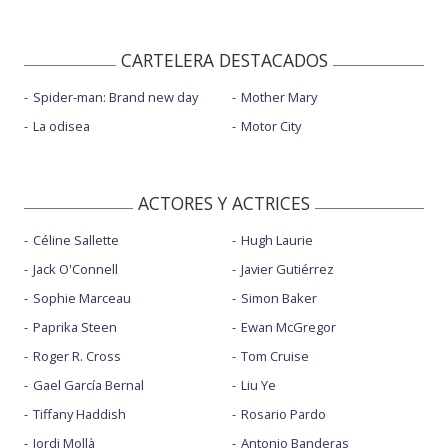
CARTELERA DESTACADOS
Spider-man: Brand new day
Mother Mary
La odisea
Motor City
ACTORES Y ACTRICES
Céline Sallette
Hugh Laurie
Jack O'Connell
Javier Gutiérrez
Sophie Marceau
Simon Baker
Paprika Steen
Ewan McGregor
Roger R. Cross
Tom Cruise
Gael García Bernal
Liu Ye
Tiffany Haddish
Rosario Pardo
Jordi Mollà
Antonio Banderas